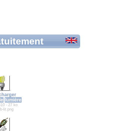
atuitement
charger
le
lumière
410 - 27 ko
b-lit.png