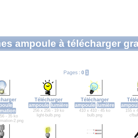
nes ampoule à télécharger gr
Pages :
0
1
charger
Télécharger
Télécharger
Télé
poule
ampoule
lumière
ampoule
lumière
ampou
rmation
256 x 256 - 19 ko
410 x 410 - 45 ko
155 x 
light-bulb.png
bulb.png
cfbul
56 - 35 ko
ormation-2.png