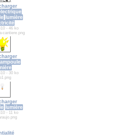
charger
électrique
le
lumière
tricité
410 - 46 ko
-cantiere.png
charger
ampoule
mière
410 - 30 ko
ip1.png
charger
le
lumière
410 - 11 ko
raujo.png
tialité