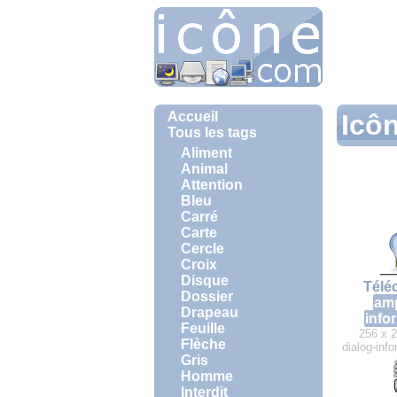
Accueil
Icô
Tous les tags
Aliment
Animal
Attention
Bleu
Carré
Carte
Cercle
Croix
Disque
Télé
Dossier
am
Drapeau
info
Feuille
256 x 2
Flèche
dialog-inf
Gris
Homme
Interdit