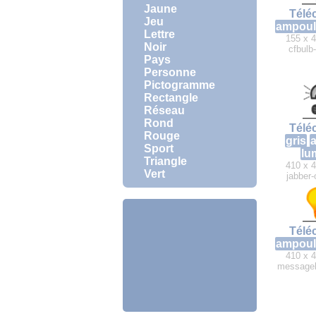
Jaune
Télé
Jeu
ampoul
Lettre
155 x 4
Noir
cfbulb-
Pays
Personne
Pictogramme
Rectangle
Réseau
Rond
Télé
Rouge
gris
Sport
lu
Triangle
410 x 4
Vert
jabber-
Télé
ampoul
410 x 4
messageb