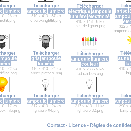
charger
Télécharger
Télé
Télécharger
e
lumière
ampoule
lumière
prise
électrique
ampoule
10 - 26 ko
310 x 410 - 37 ko
ampou
lumière
électricité
notlit.png
cfbulb-brightlit.png
élec
410 x 148 - 6 ko
electric-lighter.png
312 x 
lampada-da
charger
Télécharger
Télé
Télécharger
ampoule
gris
ampoule
jaune
ampoule
lumière
mière
lumière
lu
couleur
10 - 22 ko
410 x 410 - 24 ko
410 x 
410 x 233 - 9 ko
offline.png
jabber-protocol.png
kt
led-rainbow.png
charger
Télécharger
Télécharger
Télé
e
lumière
ampoule
lumière
ampoule
lumière
ampou
10 - 17 ko
317 x 410 - 24 ko
317 x 410 - 11 ko
290 x 
ox-info.png
lightbulb-04.png
lightbulb-02.png
lamp-a
Contact
-
Licence
-
Règles de confiden