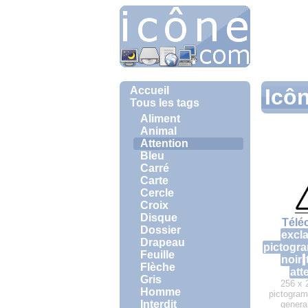
Accueil
Icôn
Tous les tags
Aliment
Animal
Attention
Bleu
Carré
Carte
Cercle
Croix
Disque
Télé
Dossier
excl
Drapeau
pictogr
Feuille
noir
Flèche
att
Gris
256 x 
Homme
pictogra
Interdit
genera