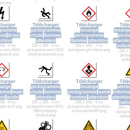
ard.png
charger
Télécharger
Télécharger
Télé
ogramme
pictogramme
losange
losang
que
éclair
chute
homme
pictogramme
pict
ention
attention
flamme
attention
attenti
256 - 4 ko
256 x 256 - 5 ko
256 x 256 - 7 ko
pollut
ms-aem-0022-
pictograms-aem-0032-
pictogram-ghs-flame.png
256 x 
-general.png
slipping-rearward.png
picto
poll
charger
Télécharger
Télécharger
Télé
sange
pictogramme
losange
alerte
amme
main
chute
homme
pictogramme
santé
informa
ion
acide
attention
homme
attention
attentio
256 - 8 ko
256 x 256 - 5 ko
256 x 256 - 8 ko
radio
-ghs-acid.png
pictograms-aem-0031-
pictogram-ghs-hazardous-
256 x 
falling-tripping-
to-human-health.png
pictogra
forward.png
radio