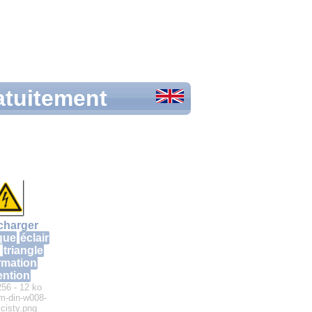
atuitement
charger
ique
éclair
triangle
rmation
ention
256 - 12 ko
m-din-w008-
icisty.png