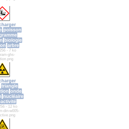
charger
e
poisson
ogramme
on
biologie
ion
arbre
256 - 7 ko
gram-ghs-
ution.png
charger
triangle
tion
onde
n
nucléaire
activité
256 - 12 ko
m-din-w005-
active.png