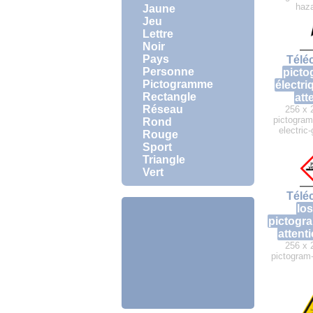
haz
Jaune
Jeu
Lettre
Noir
Pays
Télé
Personne
pict
Pictogramme
électri
Rectangle
att
Réseau
256 x 
pictogra
Rond
electric
Rouge
Sport
Triangle
Vert
Télé
lo
pictogr
attent
256 x 
pictogram