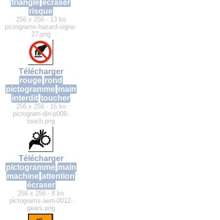
triangle
écraser
risque
256 x 256 - 13 ko
pictograms-hazard-signs-
27.png
Télécharger
rouge
rond
pictogramme
main
interdit
toucher
256 x 256 - 15 ko
pictogram-din-p008-
touch.png
Télécharger
pictogramme
main
machine
attention
écraser
256 x 256 - 8 ko
pictograms-aem-0012-
gears.png