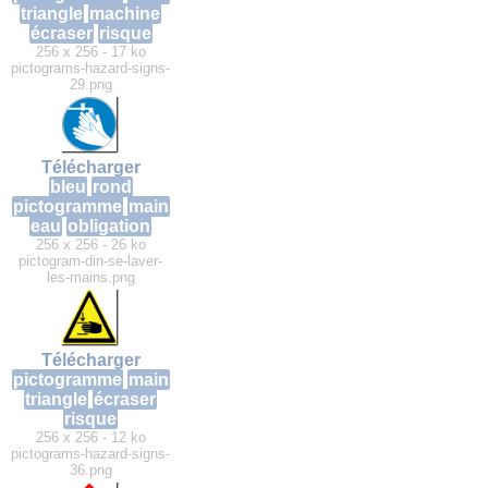
triangle
machine
écraser
risque
256 x 256 - 17 ko
pictograms-hazard-signs-
29.png
Télécharger
bleu
rond
pictogramme
main
eau
obligation
256 x 256 - 26 ko
pictogram-din-se-laver-
les-mains.png
Télécharger
pictogramme
main
triangle
écraser
risque
256 x 256 - 12 ko
pictograms-hazard-signs-
36.png