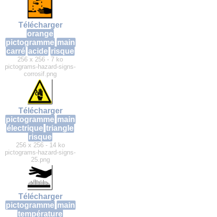
Télécharger
orange
pictogramme
main
carré
acide
risque
256 x 256 - 7 ko
pictograms-hazard-signs-
corrosif.png
Télécharger
pictogramme
main
électrique
triangle
risque
256 x 256 - 14 ko
pictograms-hazard-signs-
25.png
Télécharger
pictogramme
main
température