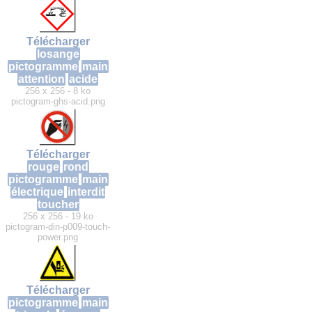
Télécharger
losange
pictogramme
main
attention
acide
256 x 256 - 8 ko
pictogram-ghs-acid.png
Télécharger
rouge
rond
pictogramme
main
électrique
interdit
toucher
256 x 256 - 19 ko
pictogram-din-p009-touch-
power.png
Télécharger
pictogramme
main