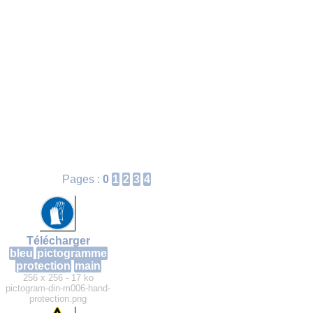
Pages :
0
1
2
3
4
Télécharger
bleu
pictogramme
protection
main
256 x 256 - 17 ko
pictogram-din-m006-hand-
protection.png