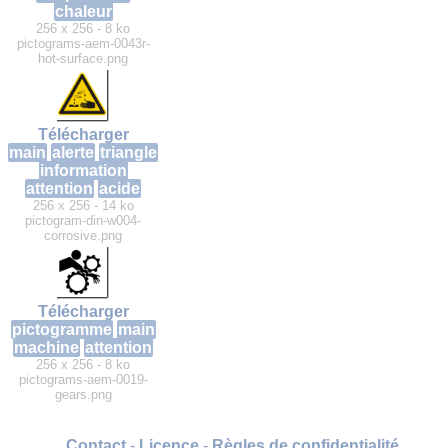
chaleur
256 x 256 - 8 ko
pictograms-aem-0043r-
hot-surface.png
Télécharger
main
alerte
triangle
information
attention
acide
256 x 256 - 14 ko
pictogram-din-w004-
corrosive.png
Télécharger
pictogramme
main
machine
attention
256 x 256 - 8 ko
pictograms-aem-0019-
gears.png
Contact
-
Licence
-
Règles de confidentialité