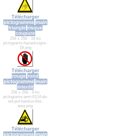
Télécharger
pictogramme
main
triangle
risque
coupure
256 x 256 - 16 ko
pictograms-hazard-signs-
19.png
Télécharger
rouge
rond
pictogramme
main
interdit
256 x 256 - 9 ko
pictograms-aem-0124-do-
not-put-hand-in-this-
area.png
Télécharger
pictogramme
main