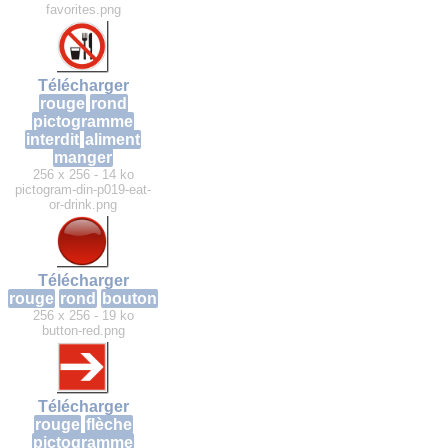
favorites.png
Télécharger
rouge
rond
pictogramme
interdit
aliment
manger
256 x 256 - 14 ko
pictogram-din-p019-eat-
or-drink.png
Télécharger
rouge
rond
bouton
256 x 256 - 19 ko
button-red.png
Télécharger
rouge
flèche
pictogramme