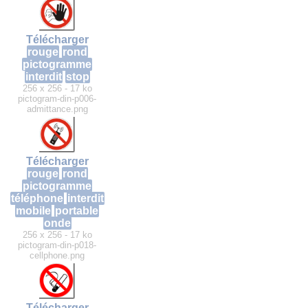
Télécharger
rouge
rond
pictogramme
interdit
stop
256 x 256 - 17 ko
pictogram-din-p006-
admittance.png
Télécharger
rouge
rond
pictogramme
téléphone
interdit
mobile
portable
onde
256 x 256 - 17 ko
pictogram-din-p018-
cellphone.png
Télécharger