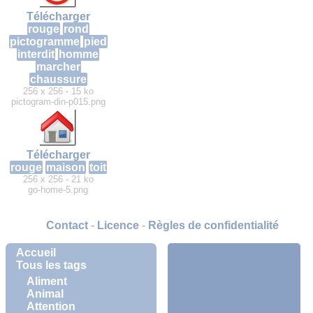
Télécharger
rouge
rond
pictogramme
pied
interdit
homme
marcher
chaussure
256 x 256 - 15 ko
pictogram-din-p015.png
Télécharger
rouge
maison
toit
256 x 256 - 21 ko
go-home-5.png
Contact
-
Licence
-
Règles de confidentialité
Accueil
Tous les tags
Aliment
Animal
Attention