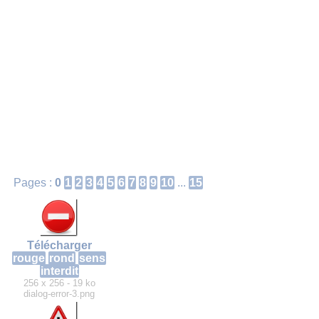
Pages :
0
1
2
3
4
5
6
7
8
9
10
...
15
Télécharger
rouge
rond
sens
interdit
256 x 256 - 19 ko
dialog-error-3.png