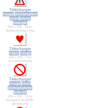
Télécharger
rouge
exclamation
point
alerte
triangle
256 x 256 - 16 ko
dialog-warning-2.png
Télécharger
cœur
rouge
410 x 410 - 7 ko
as-coeur-bal.png
Télécharger
rouge
rond
pictogramme
interdit
256 x 256 - 13 ko
pictogram-din-p000-
general.png