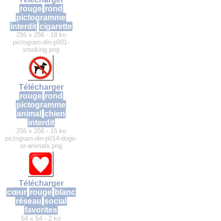
rouge
rond
pictogramme
interdit
cigarette
256 x 256 - 18 ko
pictogram-din-p001-
smoking.png
Télécharger
rouge
rond
pictogramme
animal
chien
interdit
256 x 256 - 15 ko
pictogram-din-p014-dogs-
or-animals.png
Télécharger
cœur
rouge
blanc
réseau
social
favorites
64 x 64 - 2 ko