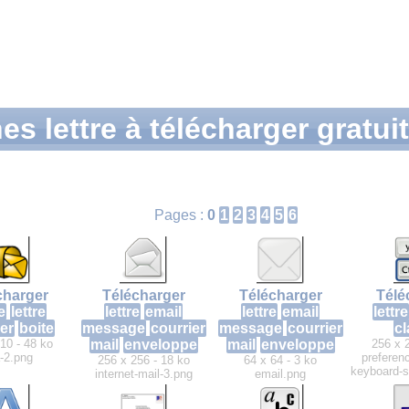
es lettre à télécharger gratu
Pages :
0
1
2
3
4
5
6
charger
Télécharger
Télécharger
Télé
e
lettre
lettre
email
lettre
email
lettre
er
boite
message
courrier
message
courrier
cl
10 - 48 ko
mail
enveloppe
mail
enveloppe
256 x 
-2.png
preferen
256 x 256 - 18 ko
64 x 64 - 3 ko
keyboard-s
internet-mail-3.png
email.png