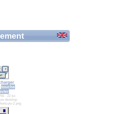
itement
charger
touche
avier
256 - 22 ko
ces-desktop-
hortcuts-2.png