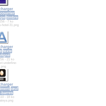
charger
courrier
ppe
timbre
256 - 7 ko
-hotel-31.png
charger
re
texte
uligné
256 - 21 ko
xt-underline-
.png
charger
liment
œuf
-barres
410 - 18 ko
ateya.png