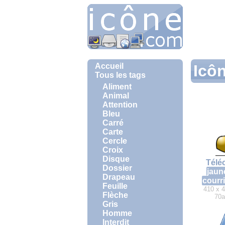
Accueil
Icôn
Tous les tags
Aliment
Animal
Attention
Bleu
Carré
Carte
Cercle
Croix
Disque
Télé
Dossier
jaun
Drapeau
courri
Feuille
410 x 4
Flèche
70a
Gris
Homme
Interdit