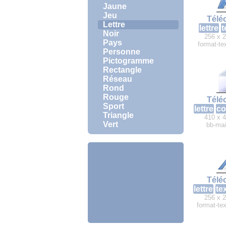
Jaune
Jeu
Télé
Lettre
lettre
t
Noir
256 x 2
Pays
format-te
Personne
Pictogramme
Rectangle
Réseau
Rond
Rouge
Télé
Sport
lettre
co
Triangle
410 x 4
Vert
bb-mai
Télé
lettre
te
256 x 2
format-tex