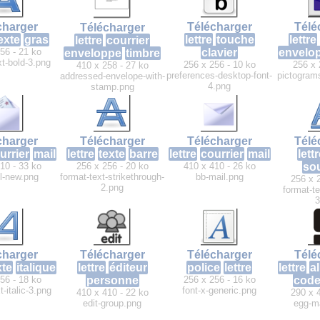
charger
Télécharger
Télé
Télécharger
exte
gras
lettre
touche
lettre
lettre
courrier
56 - 21 ko
clavier
envelo
enveloppe
timbre
xt-bold-3.png
256 x 256 - 10 ko
256 x 
410 x 258 - 27 ko
preferences-desktop-font-
pictograms
addressed-envelope-with-
4.png
stamp.png
charger
Télécharger
Télécharger
Télé
urrier
mail
lettre
texte
barre
lettre
courrier
mail
lett
10 - 33 ko
256 x 256 - 20 ko
410 x 410 - 26 ko
so
l-new.png
format-text-strikethrough-
bb-mail.png
256 x 
2.png
format-te
3
charger
Télécharger
Télécharger
Télé
xte
italique
lettre
éditeur
police
lettre
lettre
a
56 - 18 ko
personne
256 x 256 - 16 ko
code
t-italic-3.png
font-x-generic.png
410 x 410 - 22 ko
290 x 
edit-group.png
egg-m