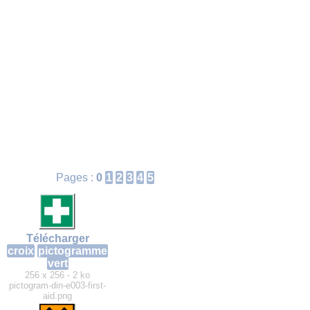
Pages :
0
1
2
3
4
5
Télécharger
croix
pictogramme
vert
256 x 256 - 2 ko
pictogram-din-e003-first-
aid.png