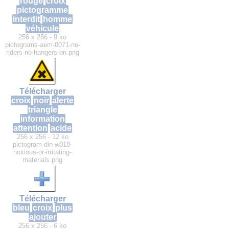
rouge
croix
pictogramme
interdit
homme
véhicule
256 x 256 - 9 ko
pictograms-aem-0071-no-
riders-no-hangers-on.png
Télécharger
croix
noir
alerte
triangle
information
attention
acide
256 x 256 - 12 ko
pictogram-din-w018-
noxious-or-irritating-
materials.png
Télécharger
bleu
croix
plus
ajouter
256 x 256 - 6 ko