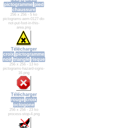
pictogramme
pied
chaussure
256 x 256 - 5 ko
pictograms-aem-0127-do-
not-put-foot-in-this-
area.png
Télécharger
croix
pictogramme
noir
triangle
risque
256 x 256 - 13 ko
pictograms-hazard-signs-
16.png
Télécharger
rouge
croix
octogone
256 x 256 - 23 ko
process-stop-4.png