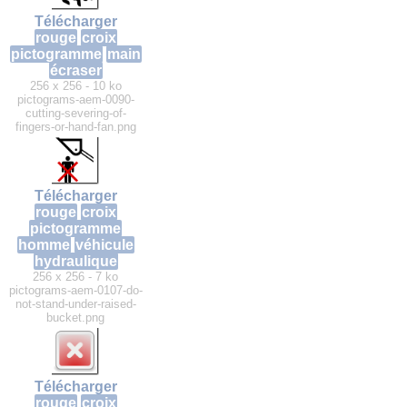
Télécharger
rouge
croix
pictogramme
main
écraser
256 x 256 - 10 ko
pictograms-aem-0090-
cutting-severing-of-
fingers-or-hand-fan.png
Télécharger
rouge
croix
pictogramme
homme
véhicule
hydraulique
256 x 256 - 7 ko
pictograms-aem-0107-do-
not-stand-under-raised-
bucket.png
Télécharger
rouge
croix