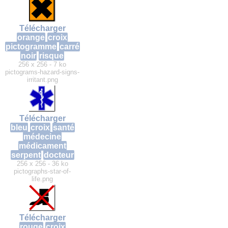
Télécharger
orange
croix
pictogramme
carré
noir
risque
256 x 256 - 7 ko
pictograms-hazard-signs-
irritant.png
Télécharger
bleu
croix
santé
médecine
médicament
serpent
docteur
256 x 256 - 36 ko
pictographs-star-of-
life.png
Télécharger
rouge
croix