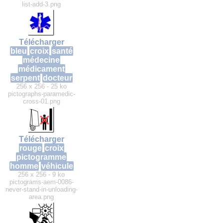
list-add-3.png
Télécharger
bleu
croix
santé
médecine
médicament
serpent
docteur
256 x 256 - 25 ko
pictographs-paramedic-
cross-01.png
Télécharger
rouge
croix
pictogramme
homme
véhicule
256 x 256 - 9 ko
pictograms-aem-0086-
never-stand-in-unloading-
area.png