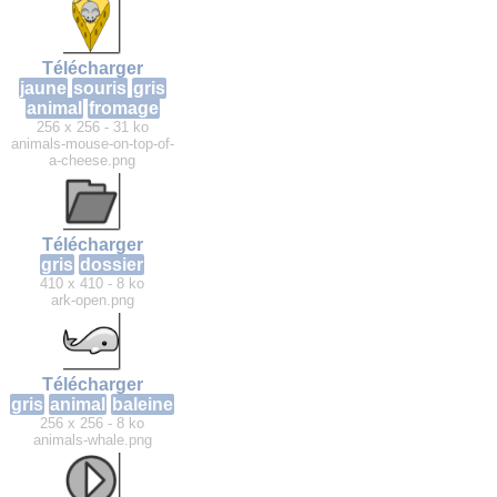
Télécharger
jaune
souris
gris
animal
fromage
256 x 256 - 31 ko
animals-mouse-on-top-of-
a-cheese.png
Télécharger
gris
dossier
410 x 410 - 8 ko
ark-open.png
Télécharger
gris
animal
baleine
256 x 256 - 8 ko
animals-whale.png