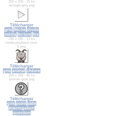
256 x 256 - 15 ko
rectagle-grey.png
Télécharger
gris
flèche
droite
média
lecture
lire
256 x 256 - 13 ko
media-playback-start-
5.png
Télécharger
gris
animal
chèvre
256 x 256 - 40 ko
animals-goat.png
Télécharger
gris
point
aide
interrogation
question