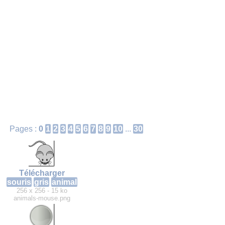
Pages :
0
1
2
3
4
5
6
7
8
9
10
...
30
Télécharger
souris
gris
animal
256 x 256 - 15 ko
animals-mouse.png