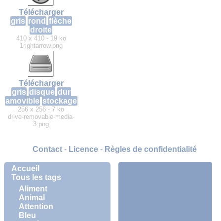
Télécharger
gris
rond
flèche
droite
410 x 410 - 19 ko
1rightarrow.png
Télécharger
gris
disque
dur
amovible
stockage
256 x 256 - 7 ko
drive-removable-media-
3.png
Contact
-
Licence
-
Règles de confidentialité
Accueil
Tous les tags
Aliment
Animal
Attention
Bleu