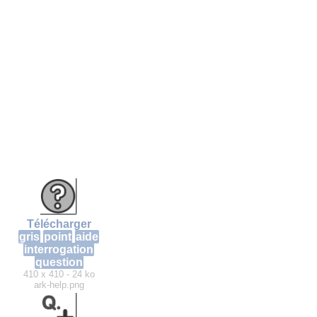
Télécharger
gris
point
aide
interrogation
question
410 x 410 - 24 ko
ark-help.png