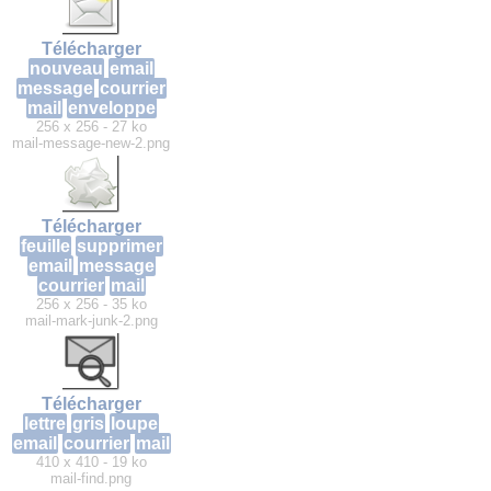
Télécharger
nouveau
email
message
courrier
mail
enveloppe
256 x 256 - 27 ko
mail-message-new-2.png
Télécharger
feuille
supprimer
email
message
courrier
mail
256 x 256 - 35 ko
mail-mark-junk-2.png
Télécharger
lettre
gris
loupe
email
courrier
mail
410 x 410 - 19 ko
mail-find.png