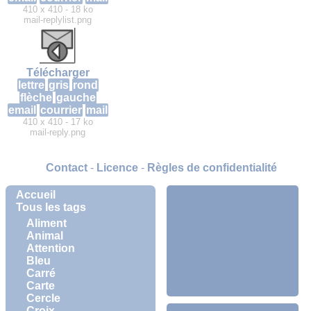
410 x 410 - 18 ko
mail-replylist.png
Télécharger
lettre
gris
rond
flèche
gauche
email
courrier
mail
410 x 410 - 17 ko
mail-reply.png
Contact
-
Licence
-
Règles de confidentialité
Accueil
Tous les tags
Aliment
Animal
Attention
Bleu
Carré
Carte
Cercle
Croix