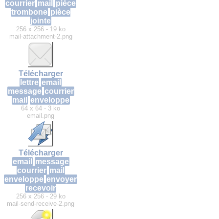
courrier
mail
pièce
trombone
pièce
jointe
256 x 256 - 19 ko
mail-attachment-2.png
Télécharger
lettre
email
message
courrier
mail
enveloppe
64 x 64 - 3 ko
email.png
Télécharger
email
message
courrier
mail
enveloppe
envoyer
recevoir
256 x 256 - 29 ko
mail-send-receive-2.png