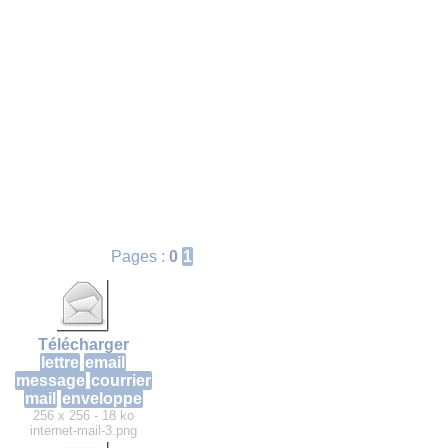
Pages :
0
1
Télécharger
lettre
email
message
courrier
mail
enveloppe
256 x 256 - 18 ko
internet-mail-3.png