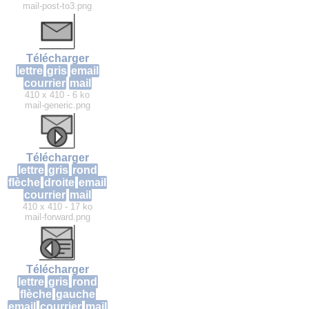
mail-post-to3.png
Télécharger
lettre
gris
email
courrier
mail
410 x 410 - 6 ko
mail-generic.png
Télécharger
lettre
gris
rond
flèche
droite
email
courrier
mail
410 x 410 - 17 ko
mail-forward.png
Télécharger
lettre
gris
rond
flèche
gauche
email
courrier
mail