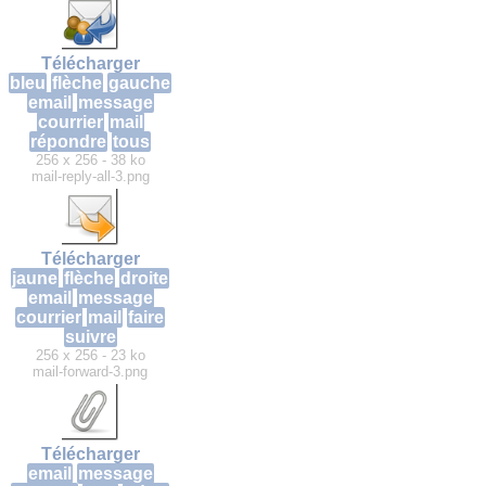
Télécharger
bleu
flèche
gauche
email
message
courrier
mail
répondre
tous
256 x 256 - 38 ko
mail-reply-all-3.png
Télécharger
jaune
flèche
droite
email
message
courrier
mail
faire
suivre
256 x 256 - 23 ko
mail-forward-3.png
Télécharger
email
message