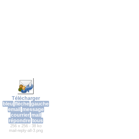
Télécharger
bleu
flèche
gauche
email
message
courrier
mail
répondre
tous
256 x 256 - 38 ko
mail-reply-all-3.png