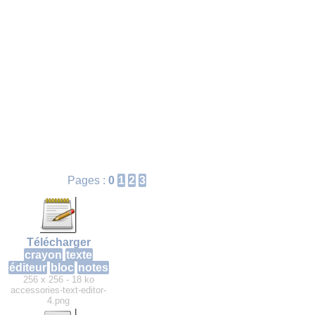
Pages :
0
1
2
3
Télécharger
crayon
texte
éditeur
bloc
notes
256 x 256 - 18 ko
accessories-text-editor-
4.png