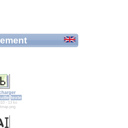
itement
charger
uille
texte
410 - 13 ko
itmap.png