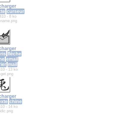
charger
xte
curseur
410 - 8 ko
ename.png
charger
ris
flèche
he
email
ier
mail
410 - 13 ko
-get.png
charger
exte
chine
410 - 14 ko
idic.png