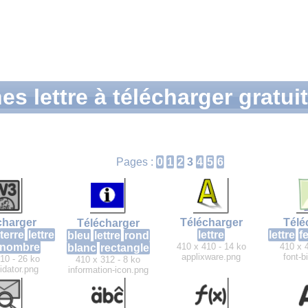
es lettre à télécharger gratu
Pages :
0
1
2
3
4
5
6
charger
Télécharger
Télé
Télécharger
terre
lettre
lettre
lettre
fe
bleu
lettre
rond
nombre
410 x 410 - 14 ko
410 x 
blanc
rectangle
applixware.png
font-b
10 - 26 ko
410 x 312 - 8 ko
idator.png
information-icon.png