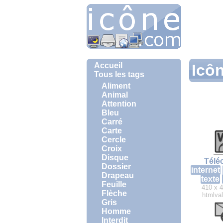
Accueil
Icôn
Tous les tags
Aliment
Animal
Attention
Bleu
Carré
Carte
Cercle
Croix
Disque
Télé
Dossier
internet
Drapeau
texte
Feuille
410 x 4
Flèche
htmlval
Gris
Homme
Interdit