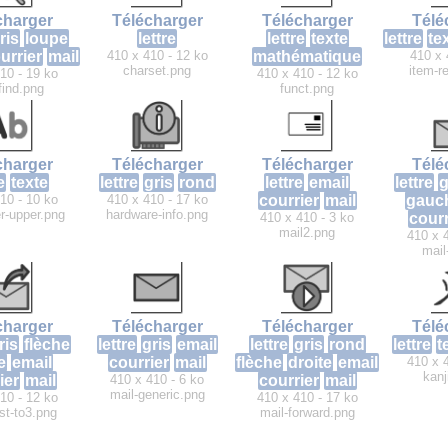
charger
Télécharger
Télécharger
Télé
ris
loupe
lettre
lettre
texte
lettre
te
urrier
mail
410 x 410 - 12 ko
mathématique
410 x 
charset.png
item-r
10 - 19 ko
410 x 410 - 12 ko
find.png
funct.png
charger
Télécharger
Télécharger
Télé
e
texte
lettre
gris
rond
lettre
email
lettre
g
10 - 10 ko
410 x 410 - 17 ko
courrier
mail
gauc
ter-upper.png
hardware-info.png
410 x 410 - 3 ko
courr
mail2.png
410 x 
mail
charger
Télécharger
Télécharger
Télé
ris
flèche
lettre
gris
email
lettre
gris
rond
lettre
t
e
email
courrier
mail
flèche
droite
email
410 x 
kanj
ier
mail
410 x 410 - 6 ko
courrier
mail
mail-generic.png
10 - 12 ko
410 x 410 - 17 ko
st-to3.png
mail-forward.png