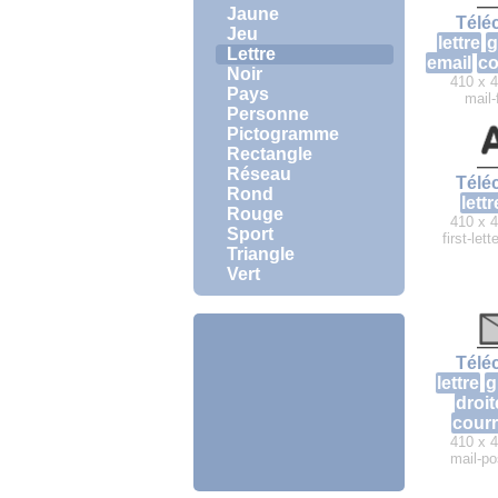
Jaune
Télé
Jeu
lettre
g
Lettre
email
co
Noir
410 x 4
Pays
mail-
Personne
Pictogramme
Rectangle
Réseau
Télé
Rond
lettr
Rouge
410 x 4
Sport
first-let
Triangle
Vert
Télé
lettre
g
droit
courr
410 x 4
mail-po