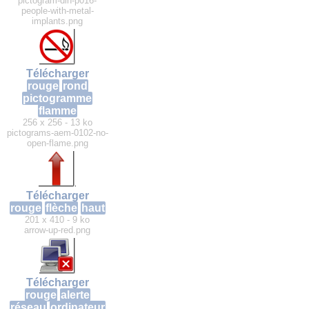
pictogram-din-p016-
people-with-metal-
implants.png
Télécharger
rouge
rond
pictogramme
flamme
256 x 256 - 13 ko
pictograms-aem-0102-no-
open-flame.png
Télécharger
rouge
flèche
haut
201 x 410 - 9 ko
arrow-up-red.png
Télécharger
rouge
alerte
réseau
ordinateur