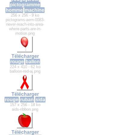
pictogramme
homme
machine
256 x 256 - 9 ko
pictograms-aem-0083-
never-reach-into-area-
where-parts-are-in-
motion.png
Télécharger
rouge
ballon
224 x 410 - 62 ko
balloon-red-aj.png
Télécharger
rouge
ruban
sida
157 x 256 - 18 ko
aids-ribbon.png
Télécharger