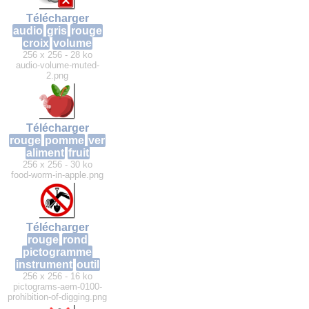
Télécharger
audio
gris
rouge
croix
volume
256 x 256 - 28 ko
audio-volume-muted-
2.png
Télécharger
rouge
pomme
ver
aliment
fruit
256 x 256 - 30 ko
food-worm-in-apple.png
Télécharger
rouge
rond
pictogramme
instrument
outil
256 x 256 - 16 ko
pictograms-aem-0100-
prohibition-of-digging.png