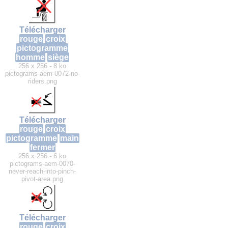
Télécharger
rouge
croix
pictogramme
homme
siège
256 x 256 - 8 ko
pictograms-aem-0072-no-
riders.png
Télécharger
rouge
croix
pictogramme
main
fermer
256 x 256 - 6 ko
pictograms-aem-0070-
never-reach-into-pinch-
pivot-area.png
Télécharger
rouge
croix