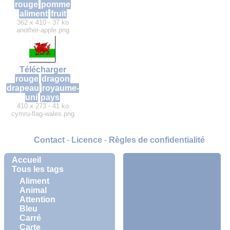
rouge
pomme
aliment
fruit
362 x 410 - 37 ko
another-apple.png
Télécharger
rouge
dragon
drapeau
royaume-
uni
pays
410 x 273 - 41 ko
cymru-flag-wales.png
Contact
-
Licence
-
Règles de confidentialité
Accueil
Tous les tags
Aliment
Animal
Attention
Bleu
Carré
Carte