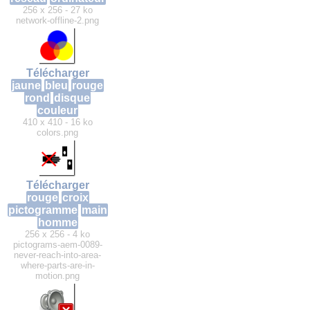
256 x 256 - 27 ko
network-offline-2.png
Télécharger
jaune
bleu
rouge
rond
disque
couleur
410 x 410 - 16 ko
colors.png
Télécharger
rouge
croix
pictogramme
main
homme
256 x 256 - 4 ko
pictograms-aem-0089-
never-reach-into-area-
where-parts-are-in-
motion.png