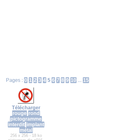
Pages :
0
1
2
3
4
5
6
7
8
9
10
...
15
Télécharger
rouge
rond
pictogramme
interdit
implant
métal
256 x 256 - 18 ko