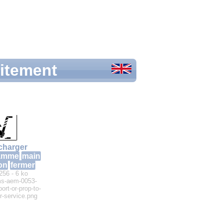
uitement
charger
ramme
main
ion
fermer
256 - 6 ko
ms-aem-0053-
ort-or-prop-to-
or-service.png