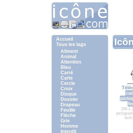
Accueil
Icôn
Tous les tags
Aliment
Animal
Attention
Bleu
Carré
Carte
Cercle
Télé
Croix
ca
Disque
pict
Dossier
fe
Drapeau
256 x 
Feuille
pictogra
Flèche
lock
Gris
Homme
Interdit