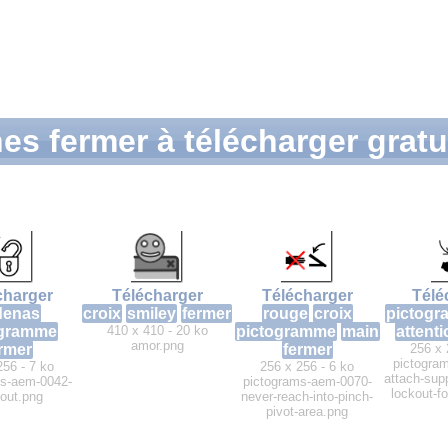
es fermer à télécharger grat
charger
Télécharger
Télécharger
Télé
denas
croix
smiley
fermer
rouge
croix
pictog
ogramme
410 x 410 - 20 ko
pictogramme
main
attent
amor.png
rmer
fermer
256 x 
pictogra
256 - 7 ko
256 x 256 - 6 ko
attach-supp
ms-aem-0042-
pictograms-aem-0070-
lockout-f
-out.png
never-reach-into-pinch-
pivot-area.png