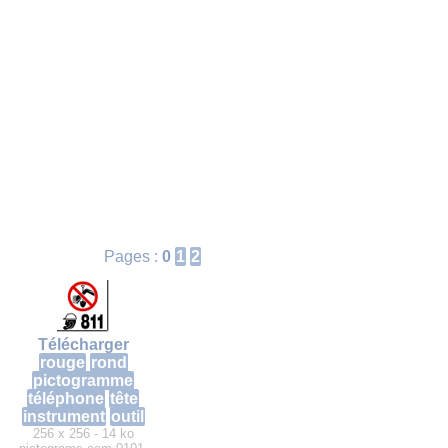
Pages :
0
1
2
Télécharger
rouge
rond
pictogramme
téléphone
tête
instrument
outil
256 x 256 - 14 ko