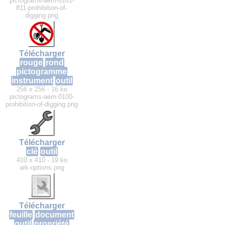
pictograms-aem-0101-
811-prohibition-of-
digging.png
Télécharger
rouge
rond
pictogramme
instrument
outil
256 x 256 - 16 ko
pictograms-aem-0100-
prohibition-of-digging.png
Télécharger
clé
outil
410 x 410 - 19 ko
ark-options.png
Télécharger
feuille
document
outil
propriété