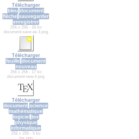
Télécharger
bleu
document
flèche
sauvegarder
enregistrer
256 x 256 - 26 ko
document-save-as-3.png
Télécharger
feuille
document
nouveau
256 x 256 - 17 ko
document-new-4.png
Télécharger
document
science
mathématique
logiciel
tex
physique
informatique
256 x 256 - 5 ko
tex.png