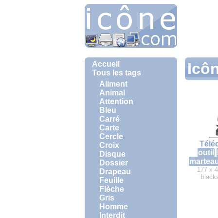
Accueil
Icô
Tous les tags
Aliment
Animal
Attention
Bleu
Carré
Carte
Cercle
Télé
Croix
outil
Disque
martea
Dossier
177 x 4
Drapeau
black
Feuille
Flèche
Gris
Homme
Interdit