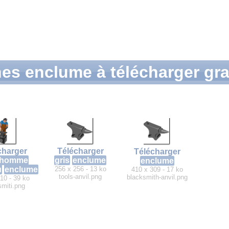
nes enclume à télécharger gr
charger
Télécharger
Télécharger
homme
gris
enclume
enclume
u
enclume
256 x 256 - 13 ko
410 x 309 - 17 ko
tools-anvil.png
blacksmith-anvil.png
10 - 39 ko
smiti.png