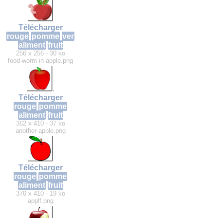
Télécharger
rouge
pomme
ver
aliment
fruit
256 x 256 - 30 ko
food-worm-in-apple.png
Télécharger
rouge
pomme
aliment
fruit
362 x 410 - 37 ko
another-apple.png
Télécharger
rouge
pomme
aliment
fruit
370 x 410 - 19 ko
applf.png