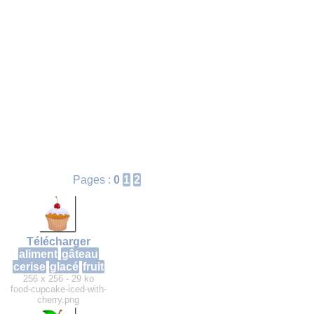
Pages :
0
1
2
Télécharger
aliment
gâteau
cerise
glacé
fruit
256 x 256 - 29 ko
food-cupcake-iced-with-
cherry.png