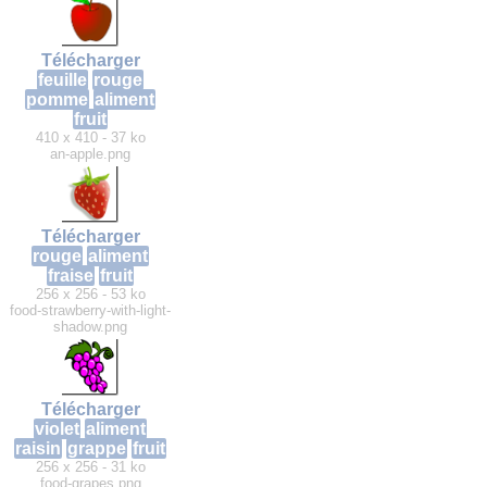
Télécharger
feuille
rouge
pomme
aliment
fruit
410 x 410 - 37 ko
an-apple.png
Télécharger
rouge
aliment
fraise
fruit
256 x 256 - 53 ko
food-strawberry-with-light-
shadow.png
Télécharger
violet
aliment
raisin
grappe
fruit
256 x 256 - 31 ko
food-grapes.png