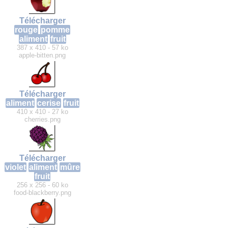
Télécharger
rouge
pomme
aliment
fruit
387 x 410 - 57 ko
apple-bitten.png
Télécharger
aliment
cerise
fruit
410 x 410 - 27 ko
cherries.png
Télécharger
violet
aliment
mûre
fruit
256 x 256 - 60 ko
food-blackberry.png