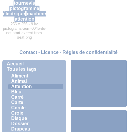
tournevis
pictogramme
électrique
machine
attention
256 x 256 - 9 ko
pictograms-aem-0045-do-
not-start-except-from-
seat.png
Contact
-
Licence
-
Règles de confidentialité
Accueil
Tous les tags
Aliment
Animal
Attention
Bleu
Carré
Carte
Cercle
Croix
Disque
Dossier
Drapeau