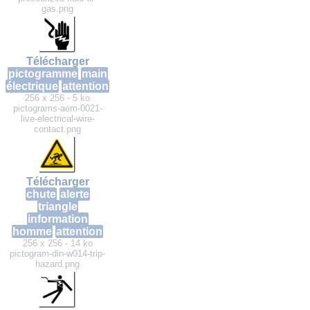
gas.png
Télécharger
pictogramme
main
électrique
attention
256 x 256 - 5 ko
pictograms-aem-0021-
live-electrical-wire-
contact.png
Télécharger
chute
alerte
triangle
information
homme
attention
256 x 256 - 14 ko
pictogram-din-w014-trip-
hazard.png