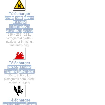
Télécharger
croix
noir
alerte
triangle
information
attention
acide
256 x 256 - 12 ko
pictogram-din-w018-
noxious-or-irritating-
materials.png
Télécharger
pictogramme
flamme
attention
256 x 256 - 8 ko
pictograms-aem-0001r-
open-flame.png
Télécharger
pictogramme
main