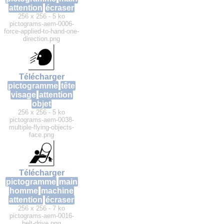
attention
écraser
256 x 256 - 5 ko
pictograms-aem-0006-
force-applied-to-hand-one-
direction.png
Télécharger
pictogramme
tête
visage
attention
objet
256 x 256 - 5 ko
pictograms-aem-0038-
multiple-flying-objects-
face.png
Télécharger
pictogramme
main
homme
machine
attention
écraser
256 x 256 - 7 ko
pictograms-aem-0016-
belt-drive.png