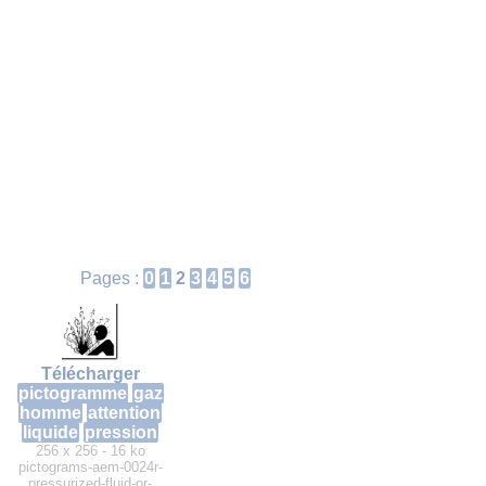
Pages :
0
1
2
3
4
5
6
Télécharger
pictogramme
gaz
homme
attention
liquide
pression
256 x 256 - 16 ko
pictograms-aem-0024r-
pressurized-fluid-or-