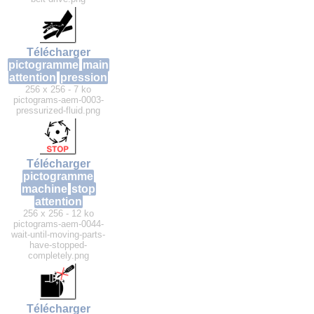
Télécharger
pictogramme
main
attention
pression
256 x 256 - 7 ko
pictograms-aem-0003-
pressurized-fluid.png
Télécharger
pictogramme
machine
stop
attention
256 x 256 - 12 ko
pictograms-aem-0044-
wait-until-moving-parts-
have-stopped-
completely.png
Télécharger