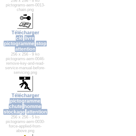
256 x 256 - 8 ko
pictograms-aem-0013-
chain.png
Télécharger
clé
livre
pictogramme
stop
attention
256 x 256 - 9 ko
pictograms-aem-0046-
remove-key-and-read-
service-manual-before-
servicing.png
Télécharger
pictogramme
chute
homme
stockage
attention
256 x 256 - 5 ko
pictograms-aem-0030-
force-applied-from-
above.png