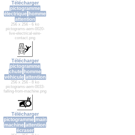
Télécharger
pictogramme
électrique
homme
attention
256 x 256 - 6 ko
pictograms-aem-0020-
live-electrical-wire-
contact.png
Télécharger
pictogramme
chute
homme
véhicule
attention
256 x 256 - 8 ko
pictograms-aem-0033-
falling-from-machine.png
Télécharger
pictogramme
main
machine
attention
écraser