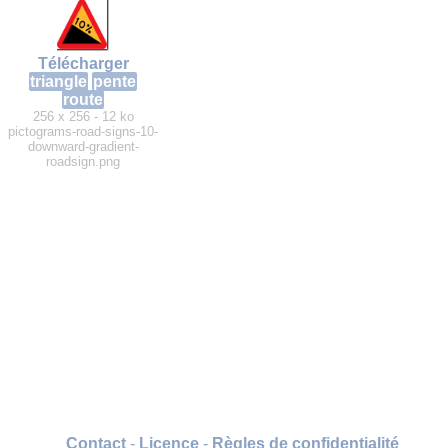
Télécharger
triangle
pente
route
256 x 256 - 12 ko
pictograms-road-signs-10-
downward-gradient-
roadsign.png
Contact
-
Licence
-
Règles de confidentialité