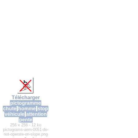
Télécharger
pictogramme
chute
homme
stop
véhicule
attention
pente
256 x 256 - 12 ko
pictograms-aem-0051-do-
not-operate-on-slope.png