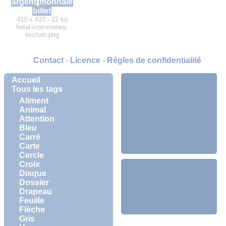
argent
monnaie
billet
410 x 410 - 22 ko
hotel-icon-money-
exchan.png
Contact
-
Licence
-
Règles de confidentialité
Accueil
Tous les tags
Aliment
Animal
Attention
Bleu
Carré
Carte
Cercle
Croix
Disque
Dossier
Drapeau
Feuille
Flèche
Gris