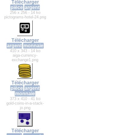
Télécharger
pièce
argent
256 x 256 - 14 ko
pictograms-hotel-24.png
Télécharger
argent
monnaie
410 x 343 - 14 ko
aiga-currency-
exchange1.png
Télécharger
pièce
argent
monnaie
373 x 410 - 41 ko
gold-coins-in-a-stack-
jo.png
Télécharger