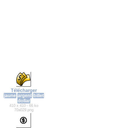
Télécharger
jaune
argent
billet
dollar
410 x 410 - 66 ko
70a029.png