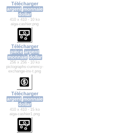
Télécharger
argent
monnaie
dollar
410 x 410 - 10 ko
aiga-cashier.png
Télécharger
pièce
argent
monnaie
dollar
256 x 256 - 10 ko
pictographs-currency-
exchange-inv-t.png
Télécharger
argent
monnaie
dollar
410 x 410 - 15 ko
aiga-cashier1.png