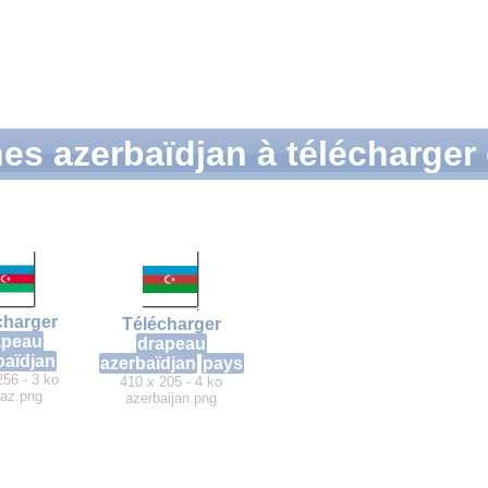
es azerbaïdjan à télécharger
charger
Télécharger
apeau
drapeau
baïdjan
azerbaïdjan
pays
256 - 3 ko
410 x 205 - 4 ko
-az.png
azerbaijan.png