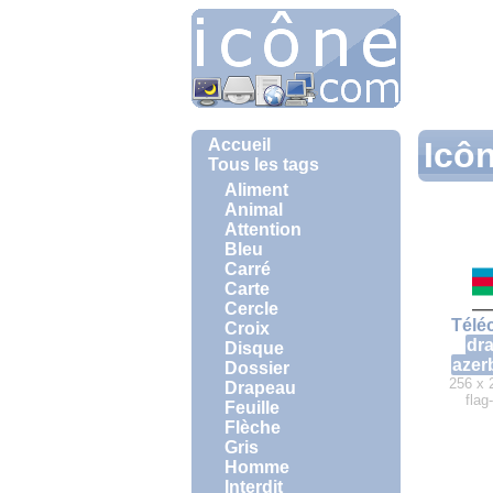
Accueil
Icôn
Tous les tags
Aliment
Animal
Attention
Bleu
Carré
Carte
Cercle
Télé
Croix
dr
Disque
azer
Dossier
256 x 
Drapeau
flag
Feuille
Flèche
Gris
Homme
Interdit