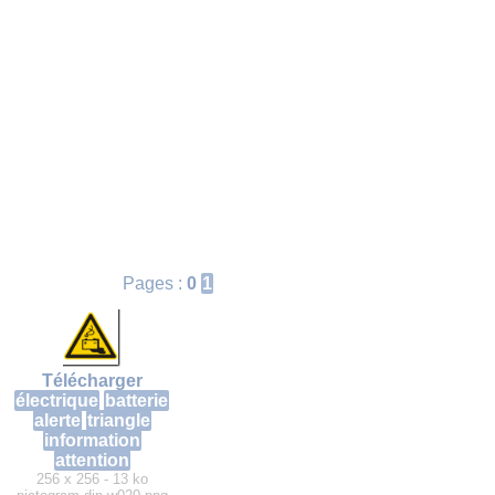
Pages :
0
1
Télécharger
électrique
batterie
alerte
triangle
information
attention
256 x 256 - 13 ko