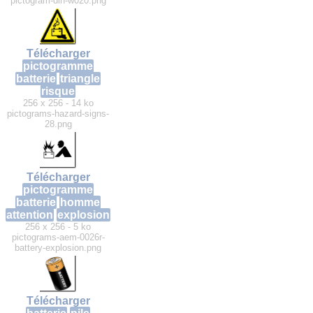
pictogram-din-w020.png
Télécharger
pictogramme
batterie
triangle
risque
256 x 256 - 14 ko
pictograms-hazard-signs-
28.png
Télécharger
pictogramme
batterie
homme
attention
explosion
256 x 256 - 5 ko
pictograms-aem-0026r-
battery-explosion.png
Télécharger