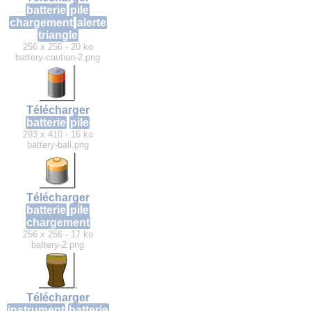
batterie
pile
chargement
alerte
triangle
256 x 256 - 20 ko
battery-caution-2.png
Télécharger
batterie
pile
293 x 410 - 16 ko
battery-bali.png
Télécharger
batterie
pile
chargement
256 x 256 - 17 ko
battery-2.png
Télécharger
instrument
batterie