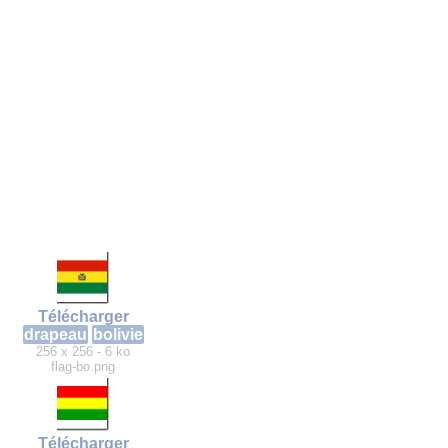
Télécharger
drapeau
bolivie
256 x 256 - 6 ko
flag-bo.png
Télécharger