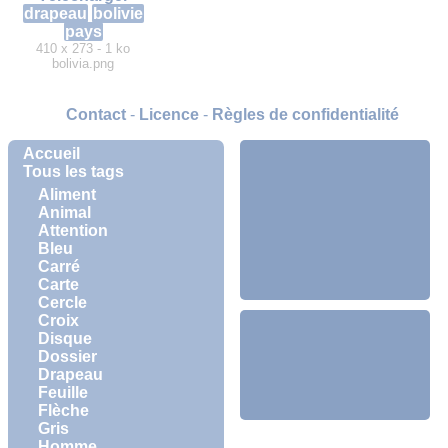
drapeau
bolivie
pays
410 x 273 - 1 ko
bolivia.png
Contact
-
Licence
-
Règles de confidentialité
Accueil
Tous les tags
Aliment
Animal
Attention
Bleu
Carré
Carte
Cercle
Croix
Disque
Dossier
Drapeau
Feuille
Flèche
Gris
Homme