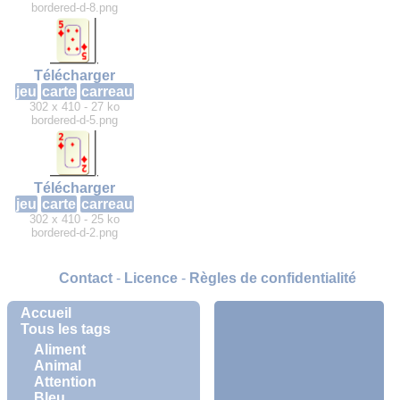
bordered-d-8.png
Télécharger
jeu
carte
carreau
302 x 410 - 27 ko
bordered-d-5.png
Télécharger
jeu
carte
carreau
302 x 410 - 25 ko
bordered-d-2.png
Contact
-
Licence
-
Règles de confidentialité
Accueil
Tous les tags
Aliment
Animal
Attention
Bleu