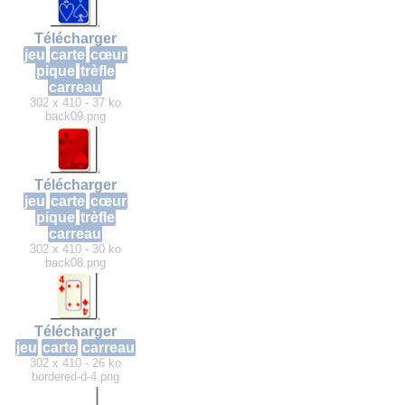
Télécharger
jeu
carte
cœur
pique
trèfle
carreau
302 x 410 - 37 ko
back09.png
Télécharger
jeu
carte
cœur
pique
trèfle
carreau
302 x 410 - 30 ko
back08.png
Télécharger
jeu
carte
carreau
302 x 410 - 26 ko
bordered-d-4.png