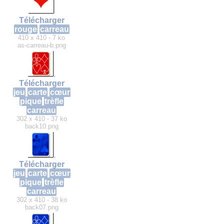
Télécharger
rouge
carreau
410 x 410 - 7 ko
as-carreau-b.png
Télécharger
jeu
carte
cœur
pique
trèfle
carreau
302 x 410 - 37 ko
back10.png
Télécharger
jeu
carte
cœur
pique
trèfle
carreau
302 x 410 - 38 ko
back07.png