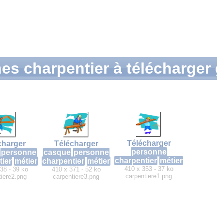
es charpentier à télécharger
Télécharger
charger
Télécharger
personne
personne
casque
personne
charpentier
métier
tier
métier
charpentier
métier
410 x 353 - 37 ko
38 - 39 ko
410 x 371 - 52 ko
carpentiere1.png
tiere2.png
carpentiere3.png