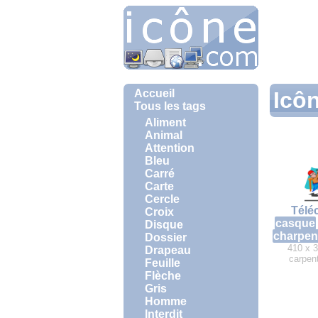
Accueil
Icôn
Tous les tags
Aliment
Animal
Attention
Bleu
Carré
Carte
Cercle
Télé
Croix
casque
Disque
charpen
Dossier
410 x 3
Drapeau
carpen
Feuille
Flèche
Gris
Homme
Interdit