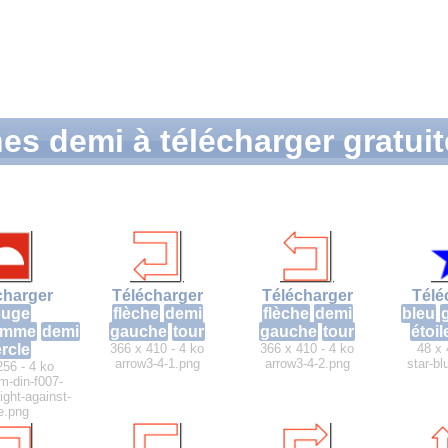
nes demi à télécharger gratui
charger
Télécharger
Télécharger
Télé
ouge
flèche
demi
flèche
demi
bleu
g
amme
demi
gauche
tour
gauche
tour
étoil
rcle
366 x 410 - 4 ko
366 x 410 - 4 ko
48 x 
arrow3-4-1.png
arrow3-4-2.png
star-bl
256 - 4 ko
m-din-f007-
fight-against-
re.png