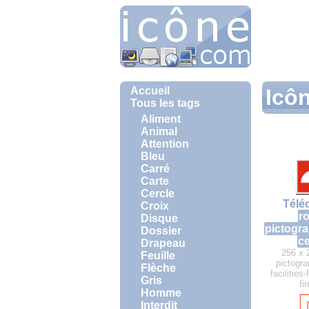
Accueil
Icô
Tous les tags
Aliment
Animal
Attention
Bleu
Carré
Carte
Cercle
Télé
Croix
r
Disque
pictogr
Dossier
ce
Drapeau
256 x 
Feuille
pictogra
Flèche
facilities-
Gris
fi
Homme
Interdit