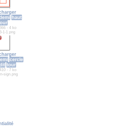
charger
demi
haut
tour
366 - 4 ko
3-1-1.png
charger
emi
cercle
dit
tour
410 - 7 ko
rn-sign.png
tialité