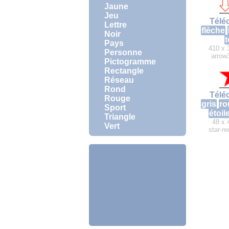
Jaune
Jeu
Télé
Lettre
flèche
Noir
t
Pays
410 x 
Personne
arrow
Pictogramme
Rectangle
Réseau
Rond
Télé
Rouge
gris
ro
Sport
étoil
Triangle
48 x 
Vert
star-re