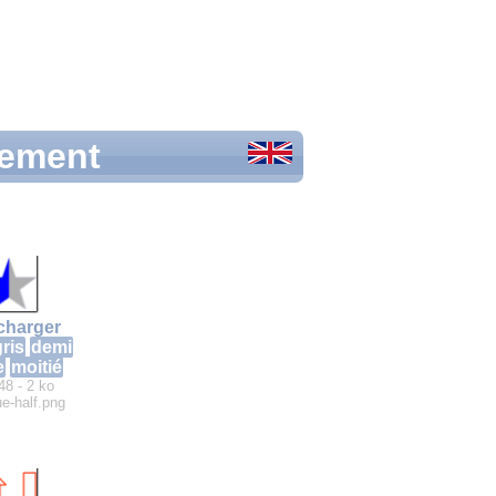
tement
charger
ris
demi
e
moitié
48 - 2 ko
ue-half.png