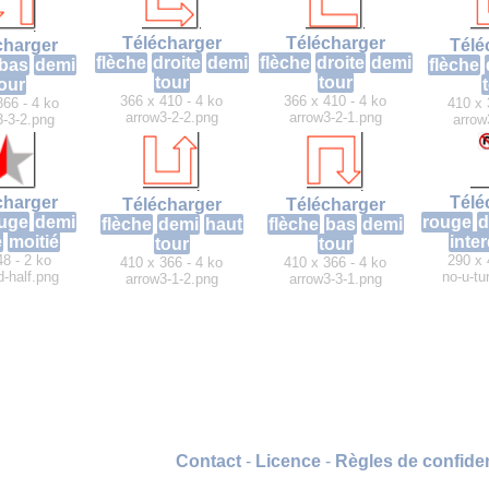
Télécharger
Télécharger
charger
Télé
flèche
droite
demi
flèche
droite
demi
bas
demi
flèche
tour
tour
our
366 x 410 - 4 ko
366 x 410 - 4 ko
366 - 4 ko
410 x 
arrow3-2-2.png
arrow3-2-1.png
3-3-2.png
arrow
charger
Télé
Télécharger
Télécharger
uge
demi
rouge
d
flèche
demi
haut
flèche
bas
demi
e
moitié
inter
tour
tour
48 - 2 ko
290 x 
410 x 366 - 4 ko
410 x 366 - 4 ko
d-half.png
no-u-tu
arrow3-1-2.png
arrow3-3-1.png
Contact
-
Licence
-
Règles de confiden