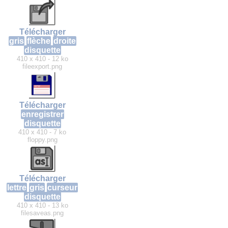
Télécharger
gris
flèche
droite
disquette
410 x 410 - 12 ko
fileexport.png
Télécharger
enregistrer
disquette
410 x 410 - 7 ko
floppy.png
Télécharger
lettre
gris
curseur
disquette
410 x 410 - 13 ko
filesaveas.png