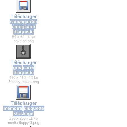
Télécharger
sauvegarder
enregistrer
disquette
64 x 64 - 3 ko
save-as.png
Télécharger
gris
carré
disquette
410 x 410 - 13 ko
5floppy-mount.png
Télécharger
mémoire
disquette
stockage
256 x 256 - 11 ko
media-floppy-3.png