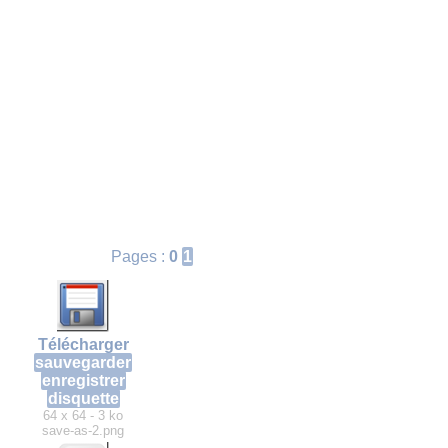
Pages :
0
1
Télécharger
sauvegarder
enregistrer
disquette
64 x 64 - 3 ko
save-as-2.png