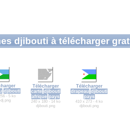
es djibouti à télécharger gra
charger
Télécharger
Télécharger
u
djibouti
drapeau
djibouti
carte
djibouti
256 - 5 ko
pays
afrique
pays
-dj.png
410 x 273 - 4 ko
240 x 180 - 14 ko
djibouti.png
djibouti.png