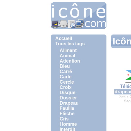
Accueil
Icôn
Tous les tags
Aliment
Animal
Attention
Bleu
Carré
Carte
Cercle
Télé
Croix
drapea
Disque
256 x 
Dossier
flag
Drapeau
Feuille
Flèche
Gris
Homme
Interdit