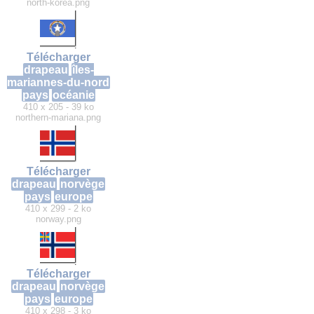
north-korea.png
Télécharger
drapeau
îles-
mariannes-du-nord
pays
océanie
410 x 205 - 39 ko
northern-mariana.png
Télécharger
drapeau
norvège
pays
europe
410 x 299 - 2 ko
norway.png
Télécharger
drapeau
norvège
pays
europe
410 x 298 - 3 ko