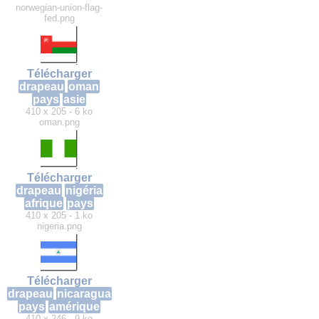
norwegian-union-flag-
fed.png
Télécharger
drapeau
oman
pays
asie
410 x 205 - 6 ko
oman.png
Télécharger
drapeau
nigéria
afrique
pays
410 x 205 - 1 ko
nigeria.png
Télécharger
drapeau
nicaragua
pays
amérique
410 x 246 - 9 ko