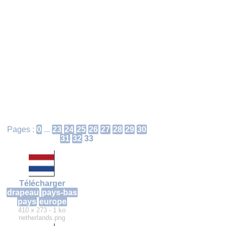
Pages :
0
...
23
24
25
26
27
28
29
30
31
32
33
Télécharger
drapeau
pays-bas
pays
europe
410 x 273 - 1 ko
netherlands.png