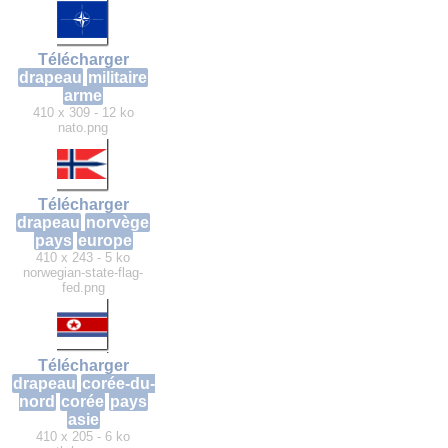
Télécharger
drapeau
militaire
arme
410 x 309 - 12 ko
nato.png
Télécharger
drapeau
norvège
pays
europe
410 x 243 - 5 ko
norwegian-state-flag-
fed.png
Télécharger
drapeau
corée-du-
nord
corée
pays
asie
410 x 205 - 6 ko