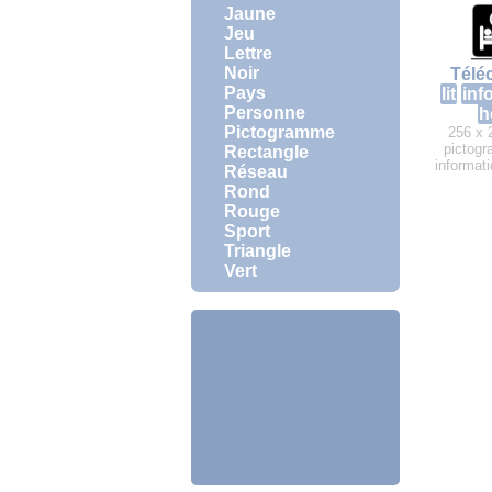
Jaune
Jeu
Lettre
Noir
Télé
Pays
lit
inf
Personne
h
Pictogramme
256 x 
pictogr
Rectangle
informati
Réseau
Rond
Rouge
Sport
Triangle
Vert