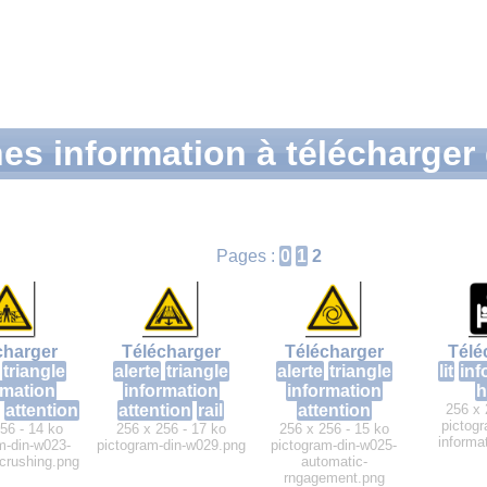
es information à télécharger
Pages :
0
1
2
charger
Télécharger
Télécharger
Télé
triangle
alerte
triangle
alerte
triangle
lit
inf
rmation
information
information
h
attention
attention
rail
attention
256 x 
pictogr
56 - 14 ko
256 x 256 - 17 ko
256 x 256 - 15 ko
informa
m-din-w023-
pictogram-din-w029.png
pictogram-din-w025-
-crushing.png
automatic-
rngagement.png