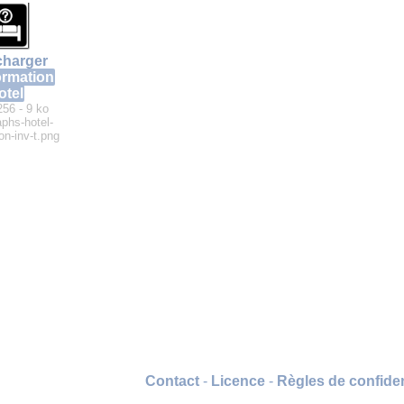
charger
ormation
otel
256 - 9 ko
aphs-hotel-
on-inv-t.png
Contact
-
Licence
-
Règles de confiden