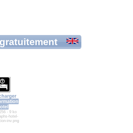
 gratuitement
charger
ormation
otel
256 - 9 ko
aphs-hotel-
tion-inv.png