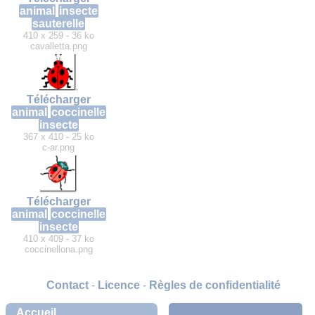
animal
insecte
sauterelle
410 x 259 - 36 ko
cavalletta.png
Télécharger
animal
coccinelle
insecte
367 x 410 - 25 ko
c-ar.png
Télécharger
animal
coccinelle
insecte
410 x 409 - 37 ko
coccinellona.png
Contact
-
Licence
-
Règles de confidentialité
Accueil