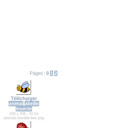
Pages :
0
1
2
Télécharger
animal
abeille
insecte
256 x 256 - 31 ko
animals-bumble-bee.png