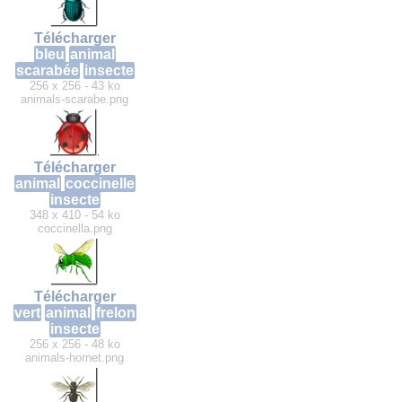
Télécharger
bleu
animal
scarabée
insecte
256 x 256 - 43 ko
animals-scarabe.png
Télécharger
animal
coccinelle
insecte
348 x 410 - 54 ko
coccinella.png
Télécharger
vert
animal
frelon
insecte
256 x 256 - 48 ko
animals-hornet.png