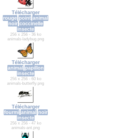
Télécharger
rouge
point
animal
noir
coccinelle
insecte
256 x 256 - 36 ko
animals-ladybug.png
Télécharger
animal
papillon
insecte
256 x 256 - 60 ko
animals-butterfly.png
Télécharger
fourmi
animal
noir
insecte
256 x 256 - 47 ko
animals-ant.png