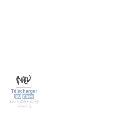
Télécharger
jeu
naev
256 x 256 - 20 ko
naev.png