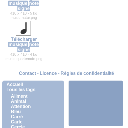
musique
note
signe
410 x 410 - 5 ko
music-natur.png
Télécharger
musique
note
signe
410 x 410 - 4 ko
music-quarternote.png
Contact
-
Licence
-
Règles de confidentialité
Accueil
Tous les tags
Aliment
Animal
Attention
Bleu
Carré
Carte
Cercle