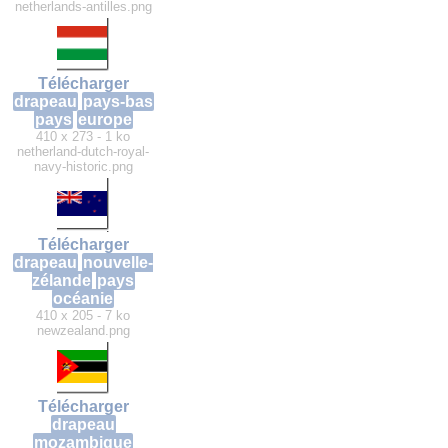
netherlands-antilles.png
Télécharger
drapeau
pays-bas
pays
europe
410 x 273 - 1 ko
netherland-dutch-royal-
navy-historic.png
Télécharger
drapeau
nouvelle-
zélande
pays
océanie
410 x 205 - 7 ko
newzealand.png
Télécharger
drapeau
mozambique