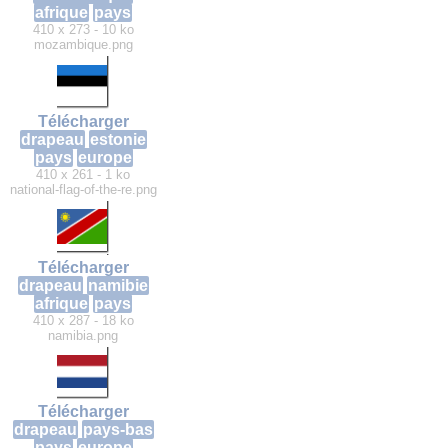
afrique
pays
410 x 273 - 10 ko
mozambique.png
Télécharger
drapeau
estonie
pays
europe
410 x 261 - 1 ko
national-flag-of-the-re.png
Télécharger
drapeau
namibie
afrique
pays
410 x 287 - 18 ko
namibia.png
Télécharger
drapeau
pays-bas
pays
europe