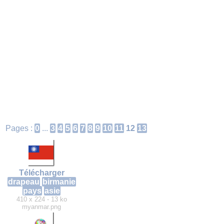
Pages :
0
...
3
4
5
6
7
8
9
10
11
12
13
Télécharger
drapeau
birmanie
pays
asie
410 x 224 - 13 ko
myanmar.png