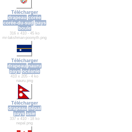
Télécharger
drapeau
corée
corée-du-sud
pays
boule
316 x 410 - 45 ko
mr-lakshman-poonyth.png
Télécharger
drapeau
nauru
pays
océanie
410 x 205 - 4 ko
nauru.png
Télécharger
drapeau
népal
pays
asie
337 x 410 - 18 ko
nepal.png