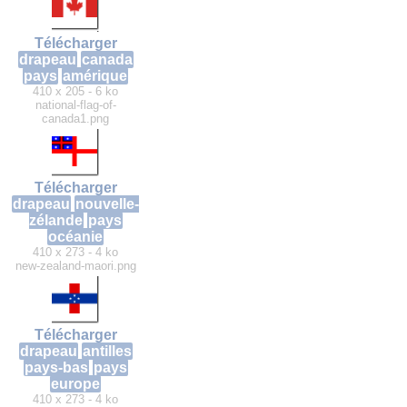
Télécharger
drapeau
canada
pays
amérique
410 x 205 - 6 ko
national-flag-of-
canada1.png
Télécharger
drapeau
nouvelle-
zélande
pays
océanie
410 x 273 - 4 ko
new-zealand-maori.png
Télécharger
drapeau
antilles
pays-bas
pays
europe
410 x 273 - 4 ko