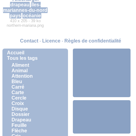
drapeau
îles-
mariannes-du-nord
pays
océanie
410 x 205 - 39 ko
northern-mariana.png
Contact
-
Licence
-
Règles de confidentialité
Accueil
Tous les tags
Aliment
Animal
Attention
Bleu
Carré
Carte
Cercle
Croix
Disque
Dossier
Drapeau
Feuille
Flèche