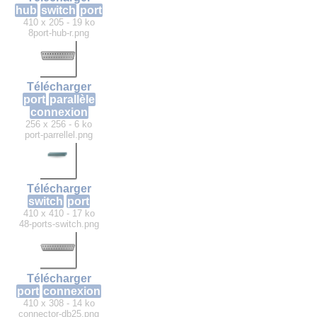
hub
switch
port
410 x 205 - 19 ko
8port-hub-r.png
Télécharger
port
parallèle
connexion
256 x 256 - 6 ko
port-parrellel.png
Télécharger
switch
port
410 x 410 - 17 ko
48-ports-switch.png
Télécharger
port
connexion
410 x 308 - 14 ko
connector-db25.png