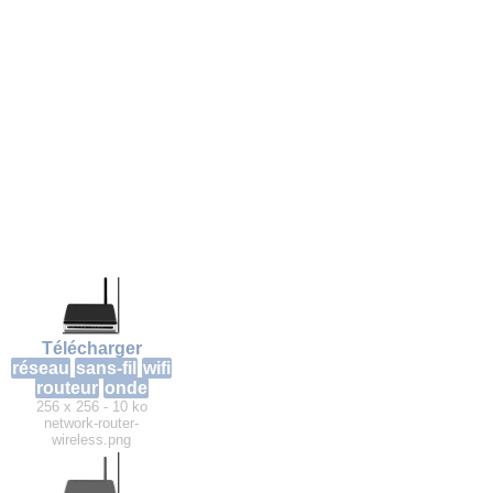
Télécharger
réseau
sans-fil
wifi
routeur
onde
256 x 256 - 10 ko
network-router-
wireless.png