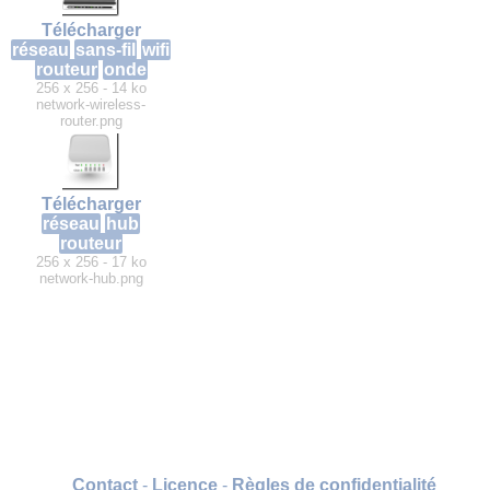
Télécharger
réseau
sans-fil
wifi
routeur
onde
256 x 256 - 14 ko
network-wireless-
router.png
Télécharger
réseau
hub
routeur
256 x 256 - 17 ko
network-hub.png
Contact
-
Licence
-
Règles de confidentialité