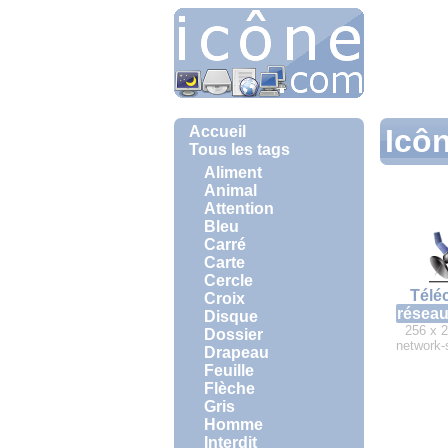
Accueil
Icôn
Tous les tags
Aliment
Animal
Attention
Bleu
Carré
Carte
Cercle
Télé
Croix
résea
Disque
256 x 2
Dossier
network-s
Drapeau
Feuille
Flèche
Gris
Homme
Interdit