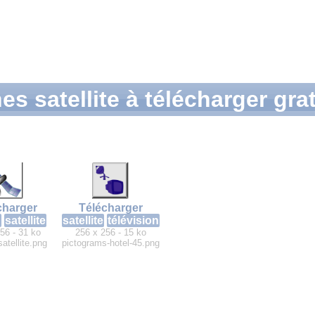
es satellite à télécharger gr
charger
Télécharger
u
satellite
satellite
télévision
56 - 31 ko
256 x 256 - 15 ko
atellite.png
pictograms-hotel-45.png