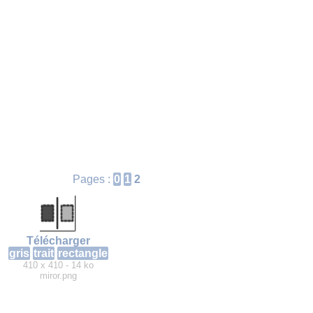
Pages :
0
1
2
Télécharger
gris
trait
rectangle
410 x 410 - 14 ko
miror.png