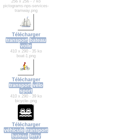
256 x 256 - 7 ko
pictograms-nps-services-
tramway.png
Télécharger
transport
bateau
voile
410 x 290 - 35 ko
boat-1.png
Télécharger
transport
vélo
sport
410 x 290 - 39 ko
bicycle-.png
Télécharger
véhicule
transport
bateau
ferry