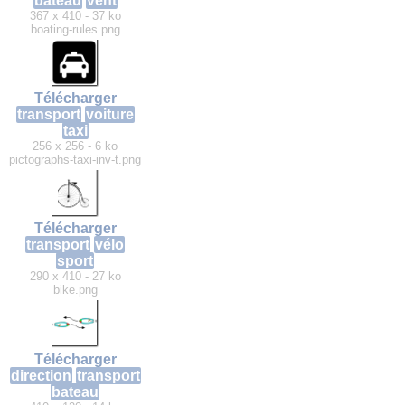
bateau
vent
367 x 410 - 37 ko
boating-rules.png
Télécharger
transport
voiture
taxi
256 x 256 - 6 ko
pictographs-taxi-inv-t.png
Télécharger
transport
vélo
sport
290 x 410 - 27 ko
bike.png
Télécharger
direction
transport
bateau