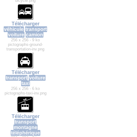
bicycle.png
Télécharger
véhicule
transport
voiture
camion
256 x 256 - 9 ko
pictographs-ground-
transportation-inv.png
Télécharger
transport
voiture
taxi
256 x 256 - 6 ko
pictographs-taxi-inv.png
Télécharger
transport
montagne
téléphérique