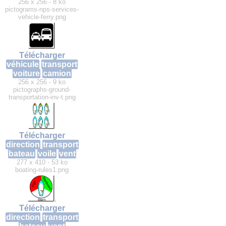
256 x 256 - 8 ko
pictograms-nps-services-
vehicle-ferry.png
Télécharger
véhicule
transport
voiture
camion
256 x 256 - 9 ko
pictographs-ground-
transportation-inv-t.png
Télécharger
direction
transport
bateau
voile
vent
277 x 410 - 53 ko
boating-rules1.png
Télécharger
direction
transport