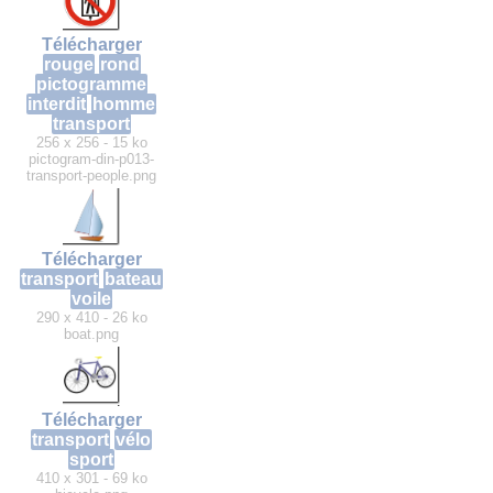
Télécharger
rouge
rond
pictogramme
interdit
homme
transport
256 x 256 - 15 ko
pictogram-din-p013-
transport-people.png
Télécharger
transport
bateau
voile
290 x 410 - 26 ko
boat.png
Télécharger
transport
vélo
sport
410 x 301 - 69 ko