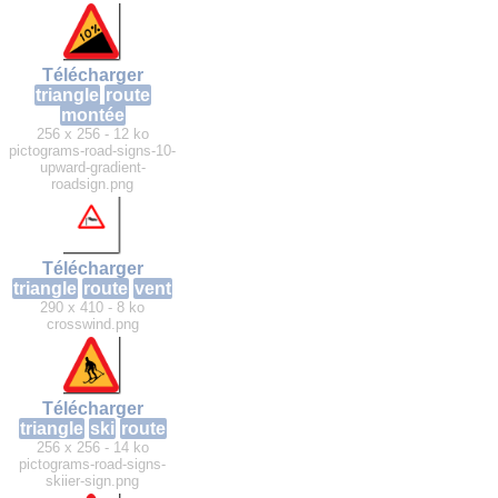
Télécharger
triangle
route
montée
256 x 256 - 12 ko
pictograms-road-signs-10-
upward-gradient-
roadsign.png
Télécharger
triangle
route
vent
290 x 410 - 8 ko
crosswind.png
Télécharger
triangle
ski
route
256 x 256 - 14 ko
pictograms-road-signs-
skiier-sign.png