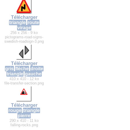
Télécharger
triangle
route
virage
256 x 256 - 9 ko
pictograms-road-signs-
swedish-roadsign-3.png
Télécharger
gris
flèche
droite
triangle
gauche
410 x 410 - 12 ko
file-transfer-section.png
Télécharger
rouge
triangle
pierre
290 x 410 - 11 ko
falling-rocks.png