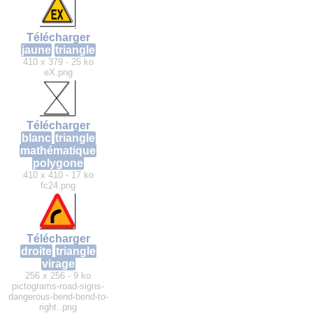
Télécharger
jaune
triangle
410 x 379 - 25 ko
eX.png
Télécharger
blanc
triangle
mathématique
polygone
410 x 410 - 17 ko
fc24.png
Télécharger
droite
triangle
virage
256 x 256 - 9 ko
pictograms-road-signs-
dangerous-bend-bend-to-
right..png