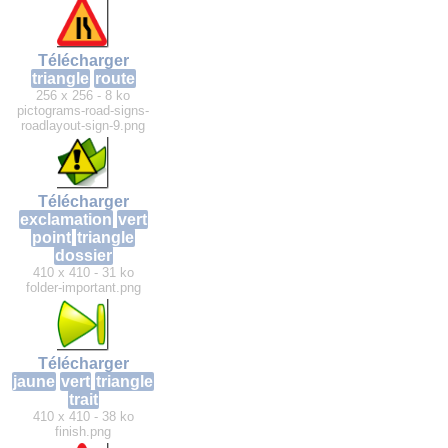
Télécharger
triangle
route
256 x 256 - 8 ko
pictograms-road-signs-
roadlayout-sign-9.png
Télécharger
exclamation
vert
point
triangle
dossier
410 x 410 - 31 ko
folder-important.png
Télécharger
jaune
vert
triangle
trait
410 x 410 - 38 ko
finish.png