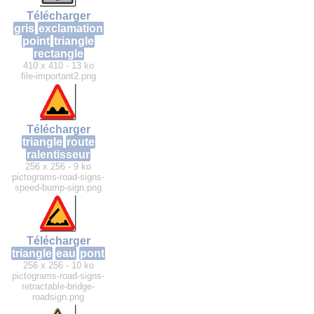
Télécharger
gris
exclamation
point
triangle
rectangle
410 x 410 - 13 ko
file-important2.png
Télécharger
triangle
route
ralentisseur
256 x 256 - 9 ko
pictograms-road-signs-
speed-bump-sign.png
Télécharger
triangle
eau
pont
256 x 256 - 10 ko
pictograms-road-signs-
retractable-bridge-
roadsign.png