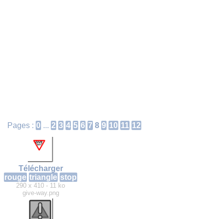
Pages :
0
...
2
3
4
5
6
7
8
9
10
11
12
Télécharger
rouge
triangle
stop
290 x 410 - 11 ko
give-way.png