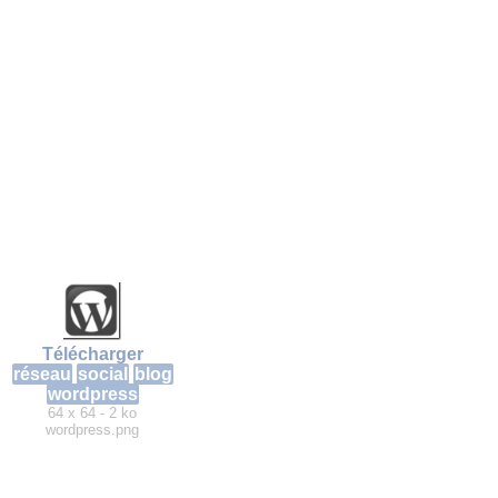
Télécharger
réseau
social
blog
wordpress
64 x 64 - 2 ko
wordpress.png