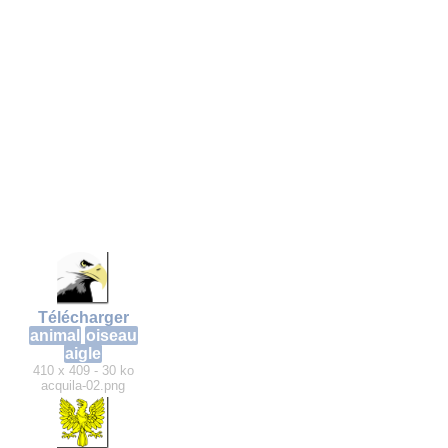
Télécharger
animal
oiseau
aigle
410 x 409 - 30 ko
acquila-02.png