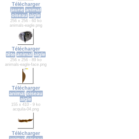
Télécharger
jaune
animal
oiseau
aigle
256 x 256 - 60 ko
animals-eagle.png
Télécharger
tête
animal
aigle
256 x 256 - 89 ko
animals-eagle-face.png
Télécharger
animal
oiseau
aigle
155 x 410 - 9 ko
acquila-04.png
Télécharger
animal
oiseau