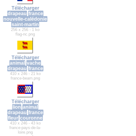
Télécharger
drapeau
france
nouvelle-calédonie
saint-martin
256 x 256 - 1 ko
flag-nc.png
Télécharger
animal
vache
drapeau
france
410 x 246 - 21 ko
france-bearn.png
Télécharger
lion
animal
drapeau
france
fleur
couronne
410 x 246 - 43 ko
france-pays-de-la-
loire.png