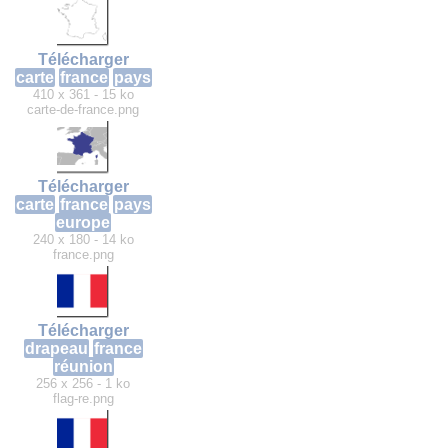
Télécharger
carte
france
pays
410 x 361 - 15 ko
carte-de-france.png
Télécharger
carte
france
pays
europe
240 x 180 - 14 ko
france.png
Télécharger
drapeau
france
réunion
256 x 256 - 1 ko
flag-re.png