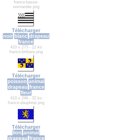
france-basse-
normandie.png
Télécharger
noir
blanc
drapeau
france
410 x 273 - 12 ko
france-brittany.png
Télécharger
poisson
animal
drapeau
france
fleur
410 x 246 - 32 ko
france-dauphine.png
Télécharger
lion
animal
drapeau
france