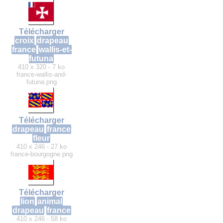
Télécharger
croix
drapeau
france
wallis-et-
futuna
410 x 320 - 7 ko
france-wallis-and-
futuna.png
Télécharger
drapeau
france
fleur
410 x 246 - 27 ko
france-bourgogne.png
Télécharger
lion
animal
drapeau
france
410 x 246 - 58 ko