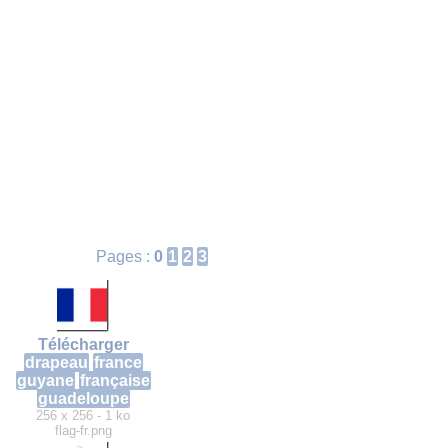
Pages :
0
1
2
3
Télécharger
drapeau
france
guyane
française
guadeloupe
256 x 256 - 1 ko
flag-fr.png