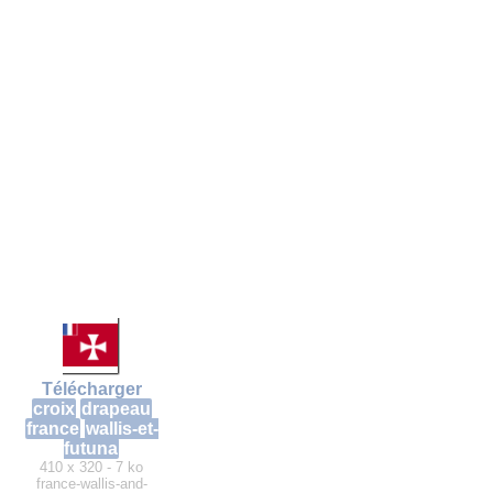
Télécharger
croix
drapeau
france
wallis-et-
futuna
410 x 320 - 7 ko
france-wallis-and-