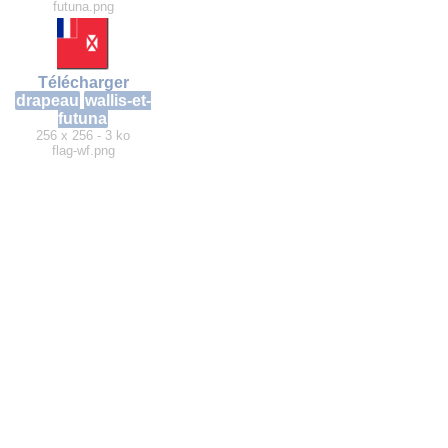
futuna.png
Télécharger
drapeau
wallis-et-
futuna
256 x 256 - 3 ko
flag-wf.png