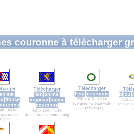
nes couronne à télécharger g
Télécharger
charger
Télé
Télécharger
fleur
couronne
animal
bijou
lion
animal
290 x 410 - 50 ko
au
france
410 x 
drapeau
france
evergreen-wreath-with-
bejewelle
ouronne
couronne
large-holly.png
46 - 43 ko
410 x 269 - 41 ko
pays-de-la-
france-franche-comte.png
re.png