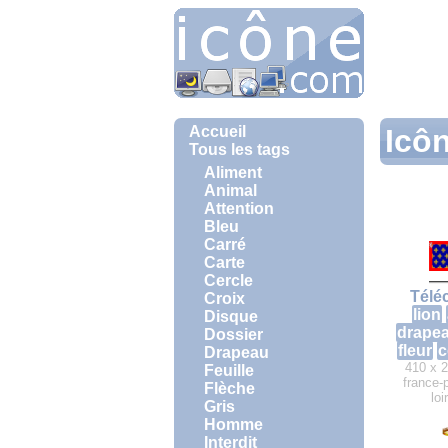
Accueil
Icô
Tous les tags
Aliment
Animal
Attention
Bleu
Carré
Carte
Cercle
Télé
Croix
lion
Disque
drape
Dossier
fleur
c
Drapeau
410 x 2
Feuille
france-
Flèche
loi
Gris
Homme
Interdit