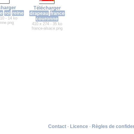
charger
Télécharger
e
roi
reine
drapeau
france
10 - 14 ko
couronne
onne.png
410 x 274 - 35 ko
france-alsace.png
Contact
-
Licence
-
Règles de confiden