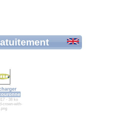
ratuitement
charger
couronne
317 - 38 ko
d-crown-with-
t.png