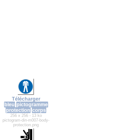
Télécharger
bleu
pictogramme
protection
corps
256 x 256 - 13 ko
pictogram-din-m007-body-
protection.png