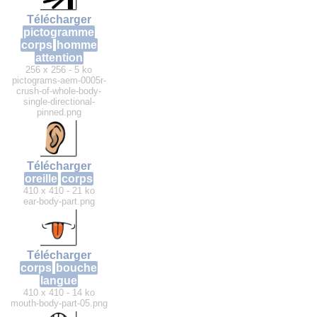
Télécharger
pictogramme
corps
homme
attention
256 x 256 - 5 ko
pictograms-aem-0005r-
crush-of-whole-body-
single-directional-
pinned.png
Télécharger
oreille
corps
410 x 410 - 21 ko
ear-body-part.png
Télécharger
corps
bouche
langue
410 x 410 - 14 ko
mouth-body-part-05.png