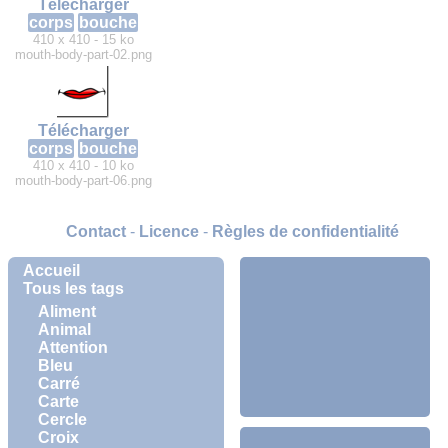
Télécharger
corps
bouche
410 x 410 - 15 ko
mouth-body-part-02.png
Télécharger
corps
bouche
410 x 410 - 10 ko
mouth-body-part-06.png
Contact
-
Licence
-
Règles de confidentialité
Accueil
Tous les tags
Aliment
Animal
Attention
Bleu
Carré
Carte
Cercle
Croix