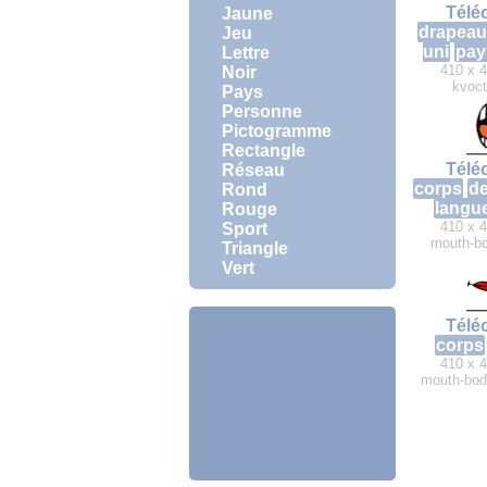
Télé
Jaune
drapeau
Jeu
uni
pay
Lettre
410 x 4
Noir
kvoct
Pays
Personne
Pictogramme
Rectangle
Télé
Réseau
corps
de
Rond
langu
Rouge
410 x 4
Sport
mouth-bo
Triangle
Vert
Télé
corps
410 x 4
mouth-bod