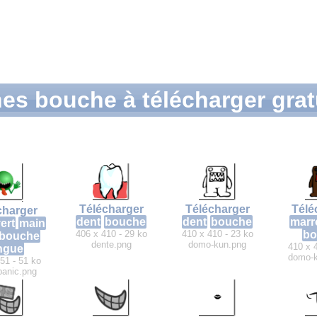
nes bouche à télécharger gra
Télécharger
Télécharger
Télé
charger
dent
bouche
dent
bouche
marr
ert
main
406 x 410 - 29 ko
410 x 410 - 23 ko
bo
bouche
dente.png
domo-kun.png
410 x 
ngue
domo-k
51 - 51 ko
panic.png