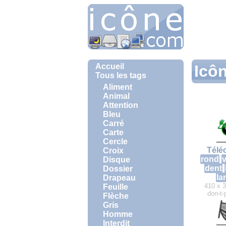
Accueil
Icô
Tous les tags
Aliment
Animal
Attention
Bleu
Carré
Carte
Cercle
Télé
Croix
rond
v
Disque
dent
Dossier
la
Drapeau
410 x 3
Feuille
don-t-
Flèche
Gris
Homme
Interdit