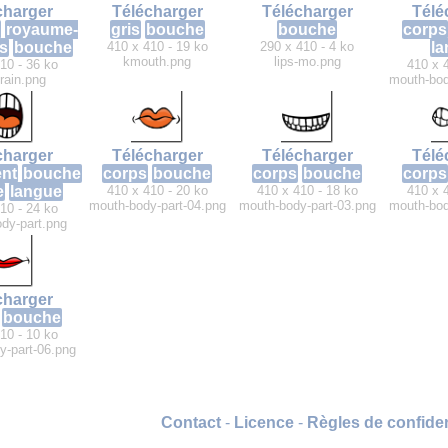
charger
Télécharger
Télécharger
Télé
royaume-
gris
bouche
bouche
corps
s
bouche
410 x 410 - 19 ko
290 x 410 - 4 ko
l
kmouth.png
lips-mo.png
10 - 36 ko
410 x 
rain.png
mouth-bod
charger
Télécharger
Télécharger
Télé
nt
bouche
corps
bouche
corps
bouche
corps
e
langue
410 x 410 - 20 ko
410 x 410 - 18 ko
410 x 
mouth-body-part-04.png
mouth-body-part-03.png
mouth-bod
10 - 24 ko
dy-part.png
charger
bouche
10 - 10 ko
y-part-06.png
Contact
-
Licence
-
Règles de confiden