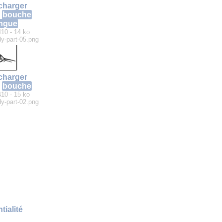
charger
bouche
angue
410 - 14 ko
y-part-05.png
charger
bouche
410 - 15 ko
y-part-02.png
tialité