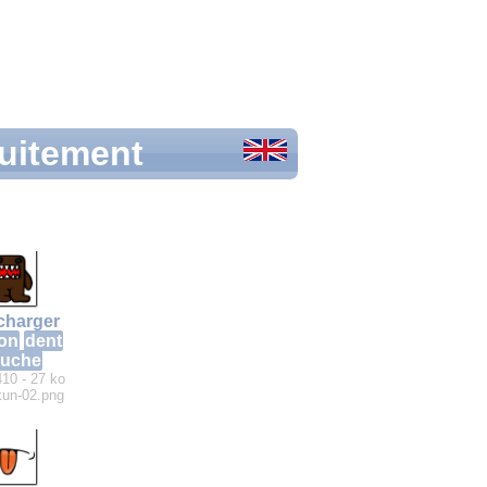
tuitement
charger
on
dent
uche
410 - 27 ko
un-02.png