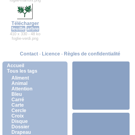
foglie-marroni.png
Télécharger
feuille
arbre
410 x 330 - 48 ko
foglie-verdi.png
Contact
-
Licence
-
Règles de confidentialité
Accueil
Tous les tags
Aliment
Animal
Attention
Bleu
Carré
Carte
Cercle
Croix
Disque
Dossier
Drapeau