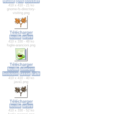
feuille
gris
dossier
410 x 410 - 21 ko
gnome-fs-directory-
visiting.png
Télécharger
feuille
arbre
410 x 330 - 48 ko
foglie-arancioni.png
Télécharger
feuille
aliment
boisson
tasse
café
410 x 410 - 40 ko
java1.png
Télécharger
feuille
arbre
410 x 330 - 52 ko