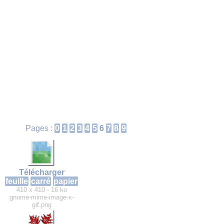
Pages :
0
1
2
3
4
5
6
7
8
9
Télécharger
feuille
carré
papier
410 x 410 - 16 ko
gnome-mime-image-x-
gif.png