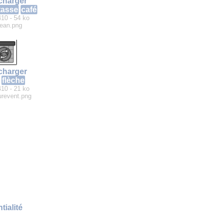
charger
tasse
café
410 - 54 ko
ean.png
charger
flèche
410 - 21 ko
revent.png
tialité