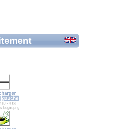
uitement
charger
e
gauche
410 - 4 ko
ow-begin.png