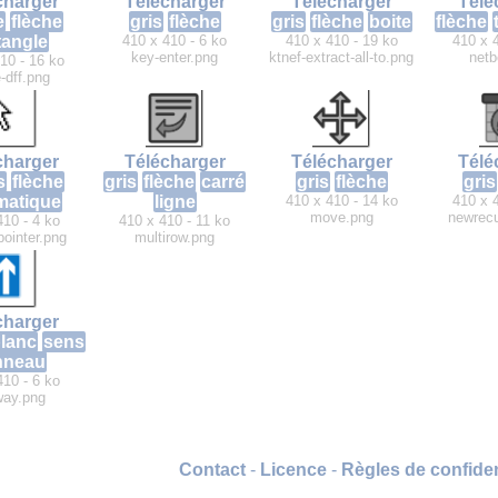
charger
Télécharger
Télécharger
Télé
e
flèche
gris
flèche
gris
flèche
boite
flèche
tangle
410 x 410 - 6 ko
410 x 410 - 19 ko
410 x 
key-enter.png
ktnef-extract-all-to.png
netb
10 - 16 ko
-dff.png
charger
Télécharger
Télécharger
Télé
s
flèche
gris
flèche
carré
gris
flèche
gris
matique
ligne
410 x 410 - 14 ko
410 x 
move.png
newrecu
410 - 4 ko
410 x 410 - 11 ko
ointer.png
multirow.png
charger
lanc
sens
nneau
410 - 6 ko
way.png
Contact
-
Licence
-
Règles de confiden