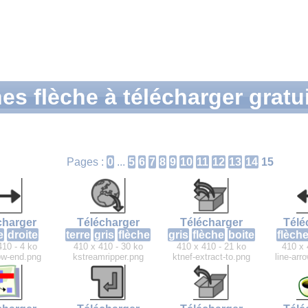
es flèche à télécharger grat
Pages :
0
...
5
6
7
8
9
10
11
12
13
14
15
charger
Télécharger
Télécharger
Télé
e
droite
terre
gris
flèche
gris
flèche
boite
flèch
410 - 4 ko
410 x 410 - 30 ko
410 x 410 - 21 ko
410 x 
row-end.png
kstreamripper.png
ktnef-extract-to.png
line-arr