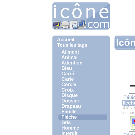
Accueil
Icôn
Tous les tags
Aliment
Animal
Attention
Bleu
Carré
Carte
Cercle
Croix
Disque
Télé
Dossier
flèch
Drapeau
410 x 
Feuille
line-ar
Flèche
Gris
Homme
Interdit